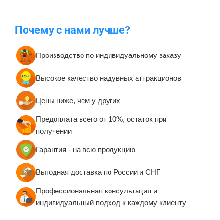
B-15800 Коммерческий
B-16062 Детский надувной
надувной батут «Звериная
батут "Тетрада" с крышей
команда», 9х5х5 м
5*5*4 м
274 700 ₽
160 200 ₽
От
От
Предзаказ
Предзаказ
5
B-14357 Коммерческий
B-16115 Коммерческий
надувной батут «Футбол»,
надувной батут «Сафари
10*10*6 м
Ультра», 7*6*4 м.
623 800 ₽
244 400 ₽