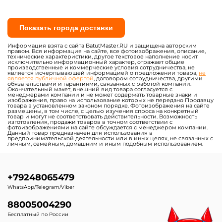
От
От
Предзаказ
Предзаказ
B-16244 Коммерческий
B-16010 Коммерческий
батут "Циркачи" мульти
надувной батут "Змей
5*5*4 м
Горыныч 2", 11x6x8.5 м.
163 900 ₽
399 500 ₽
От
От