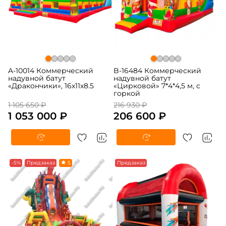
A-10014 Коммерческий
B-16484 Коммерческий
надувной батут
надувной батут
«Дракончики», 16x11x8.5
«Цирковой» 7*4*4,5 м, с
горкой
1 105 650 ₽
216 930 ₽
1 053 000 ₽
206 600 ₽
-5%
Предзаказ
5
Предзаказ