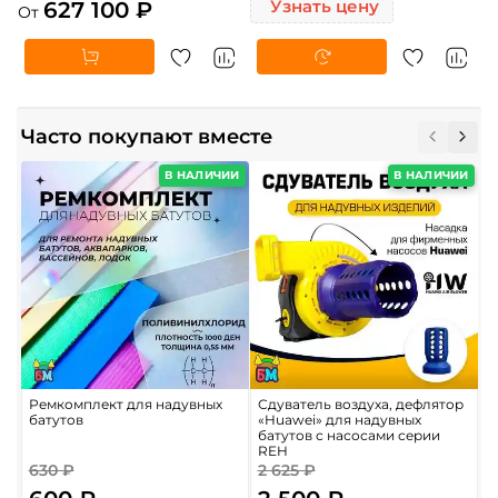
627 100 ₽
Узнать цену
От
Часто покупают вместе
В НАЛИЧИИ
В НАЛИЧИИ
Ремкомплект для надувных
Сдуватель воздуха, дефлятор
П
батутов
«Huawei» для надувных
м
батутов с насосами серии
REH
630 ₽
2 625 ₽