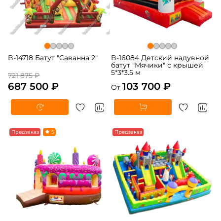
B-14718 Батут "Саванна 2"
B-16084 Детский надувной
батут "Мячики" с крышей
5*3*3.5 м
721 875 ₽
687 500 ₽
103 700 ₽
От
Предзаказ
5
Предзаказ