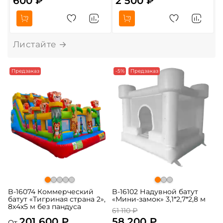
600 ₽
2 500 ₽
О
Предзаказ
-5%
Предзаказ
B-16074 Коммерческий
B-16102 Надувной батут
батут «Тигриная страна 2»,
«Мини-замок» 3,1*2,7*2,8 м
8х4х5 м без пандуса
61 110 ₽
201 600 ₽
58 200 ₽
От