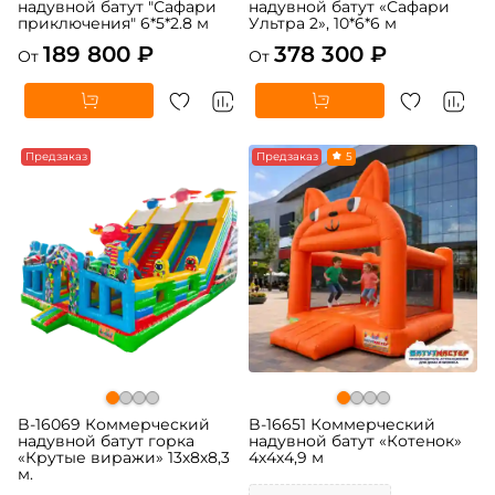
надувной батут "Сафари
надувной батут «Сафари
приключения" 6*5*2.8 м
Ультра 2», 10*6*6 м
189 800 ₽
378 300 ₽
От
От
Предзаказ
Предзаказ
5
B-16069 Коммерческий
B-16651 Коммерческий
надувной батут горка
надувной батут «Котенок»
«Крутые виражи» 13х8х8,3
4х4х4,9 м
м.