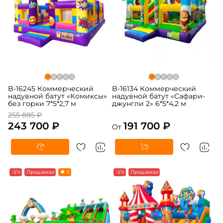
B-16245 Коммерческий
B-16134 Коммерческий
надувной батут «Комиксы»
надувной батут «Сафари-
без горки 7*5*2,7 м
джунгли 2» 6*5*4,2 м
255 885 ₽
243 700 ₽
191 700 ₽
От
-5%
Предзаказ
5
-5%
Предзаказ