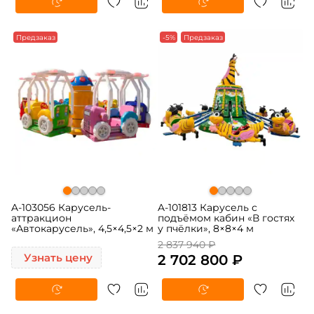
Предзаказ
-5%
Предзаказ
A-103056 Карусель-
A-101813 Карусель с
аттракцион
подъёмом кабин «В гостях
«Автокарусель», 4,5×4,5×2 м
у пчёлки», 8×8×4 м
2 837 940 ₽
Узнать цену
2 702 800 ₽