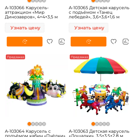
A-103066 Карусель-
A-103065 Детская карусель
аттракцион «Мир
с подъёмом «Танец
Динозавров», 4×4×3,5 м
лебедей», 3,6×3,6×1,6 м
Узнать цену
Узнать цену
Предзаказ
Предзаказ
A-103064 Карусель с
A-103063 Детская карусель
подъёмом кабин «Пчёлки»,
«Лошадки», 3,5×3,5×2,8 м