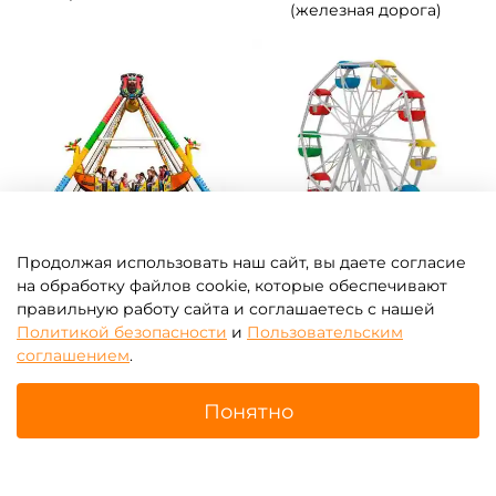
(железная дорога)
Продолжая использовать наш сайт, вы даете согласие
Аттракционы Корабли и
Колёса обозрения
на обработку файлов cookie, которые обеспечивают
лодки
правильную работу сайта и соглашаетесь с нашей
Политикой безопасности
и
Пользовательским
соглашением
.
Понятно
Главная
Поиск
Корзина
Избранное
Профиль