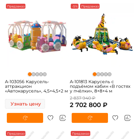
Предзаказ
-5%
Предзаказ
A-103056 Карусель-
A-101813 Карусель с
аттракцион
подъёмом кабин «В гостях
«Автокарусель», 4,5×4,5×2 м
у пчёлки», 8×8×4 м
2 837 940 ₽
Узнать цену
2 702 800 ₽
Предзаказ
Предзаказ