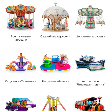
Все парковые
Свадебные карусели
Цепочные карусели
карусели
Карусели «Осьминог»
Карусели «Чашки»
Аттракцион
"Летающая машина"