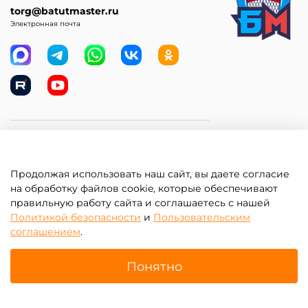
torg@batutmaster.ru
Электронная почта
Самое главное
Клиентам
Продолжая использовать наш сайт, вы даете согласие
на обработку файлов cookie, которые обеспечивают
правильную работу сайта и соглашаетесь с нашей
Информация
Политикой безопасности
и
Пользовательским
соглашением
.
Изготовить на заказ
Понятно
Главная
Поиск
Корзина
Избранное
Профиль