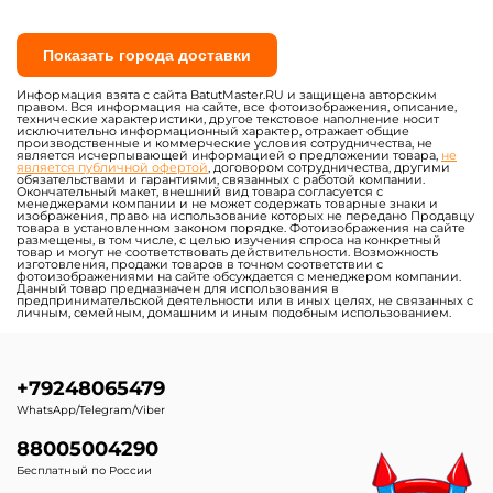
Показать города доставки
Информация взята с сайта BatutMaster.RU и защищена авторским
правом. Вся информация на сайте, все фотоизображения, описание,
технические характеристики, другое текстовое наполнение носит
исключительно информационный характер, отражает общие
производственные и коммерческие условия сотрудничества, не
является исчерпывающей информацией о предложении товара,
не
является публичной офертой
, договором сотрудничества, другими
обязательствами и гарантиями, связанных с работой компании.
Окончательный макет, внешний вид товара согласуется с
менеджерами компании и не может содержать товарные знаки и
изображения, право на использование которых не передано Продавцу
товара в установленном законом порядке. Фотоизображения на сайте
размещены, в том числе, с целью изучения спроса на конкретный
товар и могут не соответствовать действительности. Возможность
изготовления, продажи товаров в точном соответствии с
фотоизображениями на сайте обсуждается с менеджером компании.
Данный товар предназначен для использования в
предпринимательской деятельности или в иных целях, не связанных с
личным, семейным, домашним и иным подобным использованием.
+79248065479
WhatsApp/Telegram/Viber
88005004290
Бесплатный по России