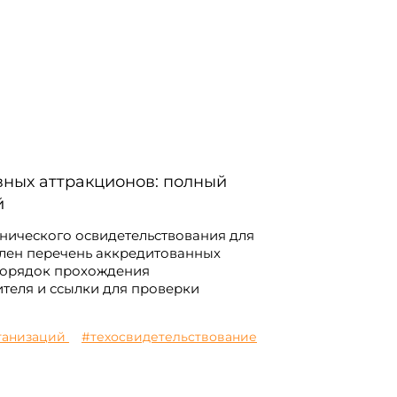
вных аттракционов: полный
й
нического освидетельствования для
влен перечень аккредитованных
 порядок прохождения
ителя и ссылки для проверки
ганизаций
#техосвидетельствование