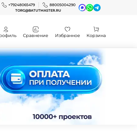
+79248065479
88005004290
TORG@BATUTMASTER.RU
рофиль
Сравнение
Избранное
Корзина