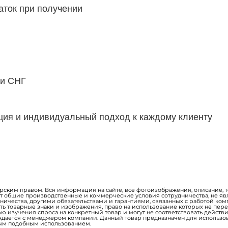
аток при получении
 и СНГ
ия и индивидуальный подход к каждому клиенту
орским правом. Вся информация на сайте, все фотоизображения, описание, 
ет общие производственные и коммерческие условия сотрудничества, не
дничества, другими обязательствами и гарантиями, связанных с работой ко
ь товарные знаки и изображения, право на использование которых не пере
ю изучения спроса на конкретный товар и могут не соответствовать действ
ждается с менеджером компании. Данный товар предназначен для использо
ным подобным использованием.