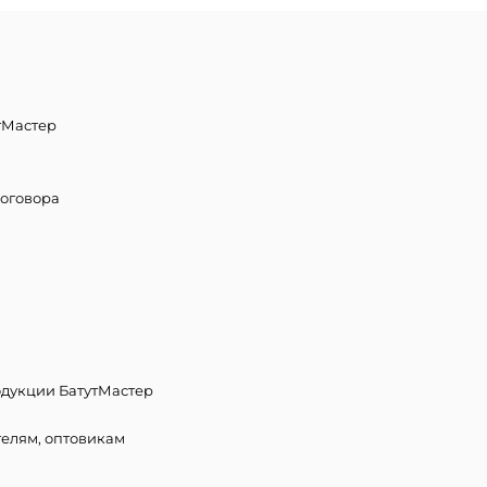
тМастер
договора
дукции БатутМастер
телям, оптовикам