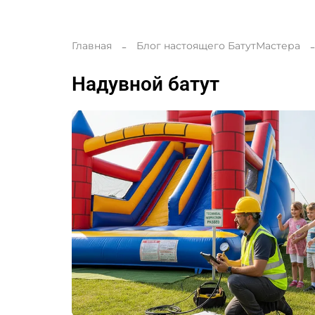
Главная
Блог настоящего БатутМастера
надувной батут