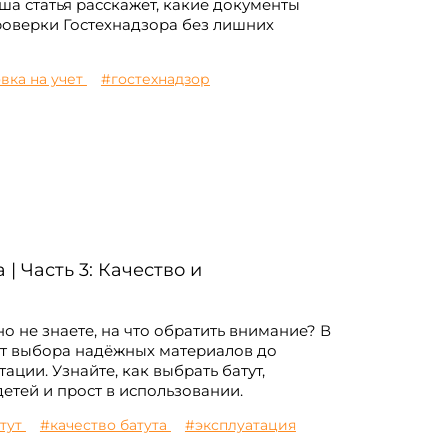
а статья расскажет, какие документы
роверки Гостехнадзора без лишних
вка на учет
#гостехнадзор
| Часть 3: Качество и
но не знаете, на что обратить внимание? В
от выбора надёжных материалов до
ации. Узнайте, как выбрать батут,
етей и прост в использовании.
атут
#качество батута
#эксплуатация