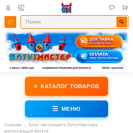
≡
КАТАЛОГ ТОВАРОВ
☰
МЕНЮ
Главная
Блог настоящего БатутМастера
регистрация батута