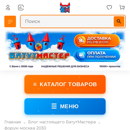
≡
КАТАЛОГ ТОВАРОВ
☰
МЕНЮ
Главная
Блог настоящего БатутМастера
форум москва 2030