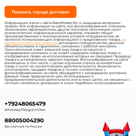
Показать города доставки
Информация взята с сайта BatutMaster.RU и защищена авторским
правом. Вся информация на сайте, все фотоизображения, описание,
технические характеристики, другое текстовое наполнение носит
исключительно информационный характер, отражает общие
производственные и коммерческие условия сотрудничества, не
является исчерпывающей информацией о предложении товара,
не
является публичной офертой
, договором сотрудничества, другими
обязательствами и гарантиями, связанных с работой компании.
Окончательный макет, внешний вид товара согласуется с
менеджерами компании и не может содержать товарные знаки и
изображения, право на использование которых не передано Продавцу
товара в установленном законом порядке. Фотоизображения на сайте
размещены, в том числе, с целью изучения спроса на конкретный
товар и могут не соответствовать действительности. Возможность
изготовления, продажи товаров в точном соответствии с
фотоизображениями на сайте обсуждается с менеджером компании.
Данный товар предназначен для использования в
предпринимательской деятельности или в иных целях, не связанных с
личным, семейным, домашним и иным подобным использованием.
+79248065479
WhatsApp/Telegram/Viber
88005004290
Бесплатный по России