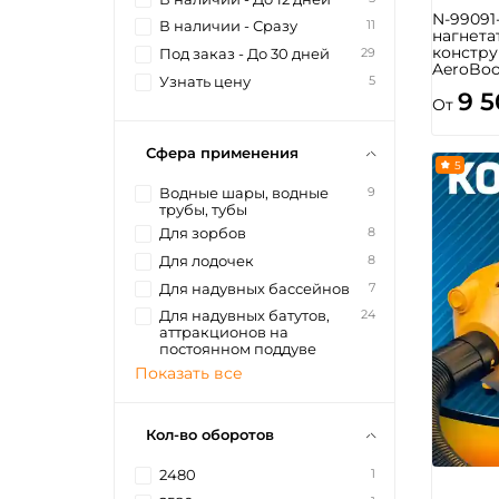
N-99091
11
В наличии - Сразу
нагнета
констру
29
Под заказ - До 30 дней
AeroBoo
5
Узнать цену
9 
От
Сфера применения
5
9
Водные шары, водные
трубы, тубы
8
Для зорбов
8
Для лодочек
7
Для надувных бассейнов
24
Для надувных батутов,
аттракционов на
постоянном поддуве
Показать все
Кол-во оборотов
1
2480