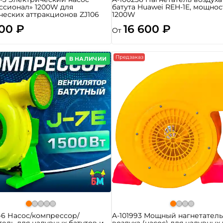
ссионал» 1200W для
батута Huawei REH-1E, мощнос
еских аттракционов ZJ106
1200W
300 ₽
16 600 ₽
От
Предзаказ
В НАЛИЧИИ
-6 Насос/компрессор/
A-101993 Мощный нагнетател