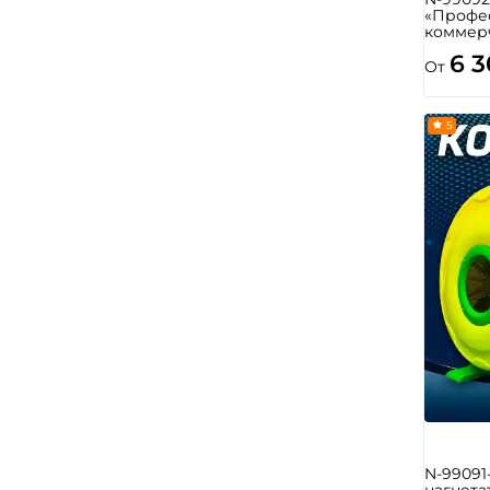
«Профе
коммерч
6 
От
5
N-99091