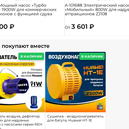
Мощный насос «Турбо
A-101688 Электрический насо
» 1900W для коммерческих
«Мобильный» 800W для наду
ионов с функцией сдува
аттракционов ZJ108
900 ₽
3 601 ₽
От
 покупают вместе
В НАЛИЧИИ
В НАЛИЧИИ
ель воздуха, дефлятор
Сушилка - воздухонагреватель
i» для надувных
для батута, Huawei HT-1E
в с насосами серии REH