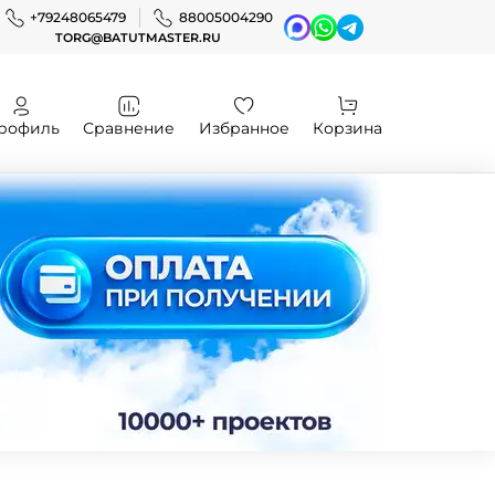
+79248065479
88005004290
TORG@BATUTMASTER.RU
рофиль
Сравнение
Избранное
Корзина