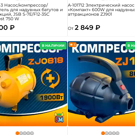
-3 Насос/компрессор/
A-101712 Электрический насос
тель для надувных батутов и
«Компакт» 600W для надувны
кций, JSB S-7E/F12-35C
аттракционов ZJ901
st 750 W
500 ₽
2 849 ₽
От
5
В НАЛИЧИИ
В 