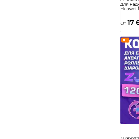
для над
Huawei 
17 
От
5
N-99092