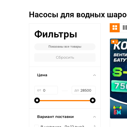
Насосы для водных шаро
Фильтры
5
Показаны все товары
Сбросить
Цена
—
от
до
Вариант поставки
5
В наличии - До 12 дней