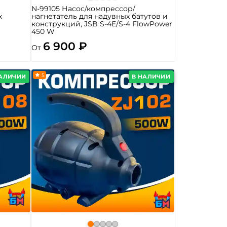
N-99105 Насос/компрессор/
х
нагнетатель для надувных батутов и
конструкций, JSB S-4E/S-4 FlowPower
450 W
6 900 ₽
От
5
НАЛИЧИИ
В НАЛИЧИИ