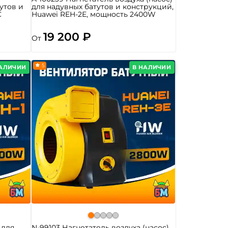
утов и
для надувных батутов и конструкций,
C
Huawei REH-2E, мощность 2400W
19 200 ₽
От
5
НАЛИЧИИ
В НАЛИЧИИ
 для
N-99103 Нагнетатель воздуха (насос)