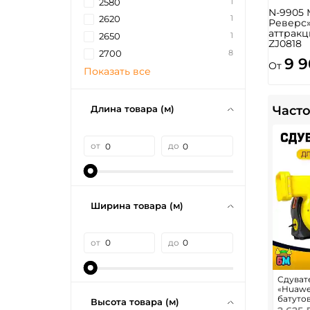
1
2580
N-9905 
1
2620
Реверс
аттракц
1
2650
ZJ0818
8
2700
9 
От
Показать все
Длина товара (м)
Часто
от
до
Ширина товара (м)
от
до
Сдуват
«Huawe
батуто
Высота товара (м)