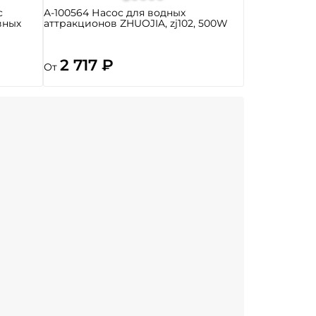
с
A-100564 Насос для водных
вных
аттракционов ZHUOJIA, zj102, 500W
2 717 ₽
От