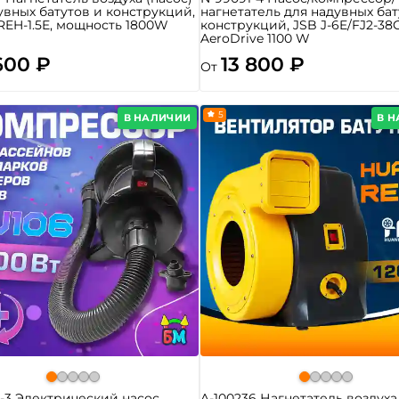
увных батутов и конструкций,
нагнетатель для надувных бат
REH-1.5E, мощность 1800W
конструкций, JSB J-6E/FJ2-38
AeroDrive 1100 W
600 ₽
13 800 ₽
От
5
В НАЛИЧИИ
В 
-3 Электрический насос
A-100236 Нагнетатель воздуха