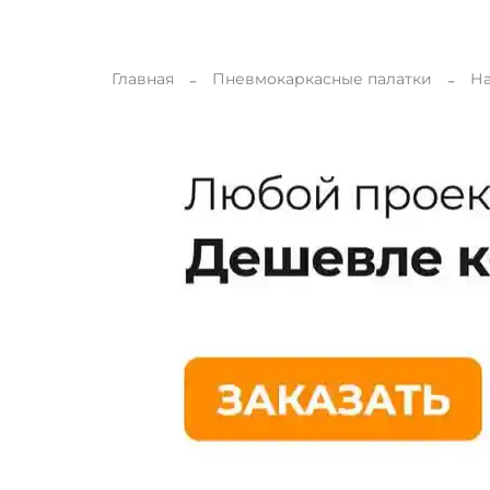
Главная
Пневмокаркасные палатки
На