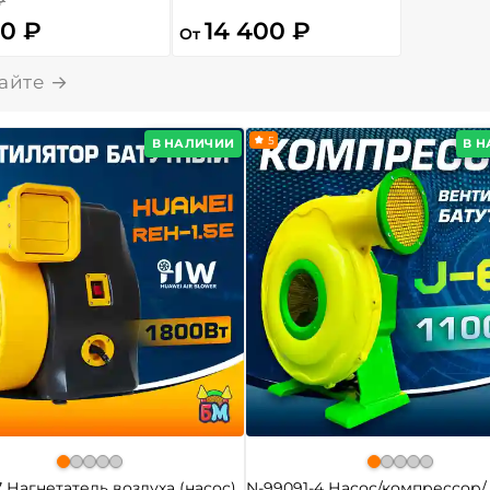
₽
00 ₽
14 400 ₽
От
5
В НАЛИЧИИ
В 
7 Нагнетатель воздуха (насос)
N-99091-4 Насос/компрессор/