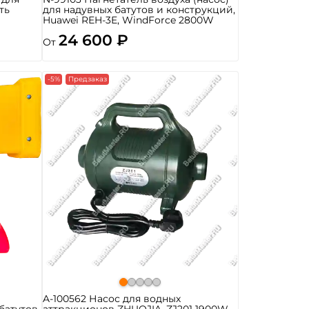
ть
для надувных батутов и конструкций,
Huawei REH-3E, WindForce 2800W
24 600 ₽
От
-5%
Предзаказ
ь
A-100562 Насос для водных