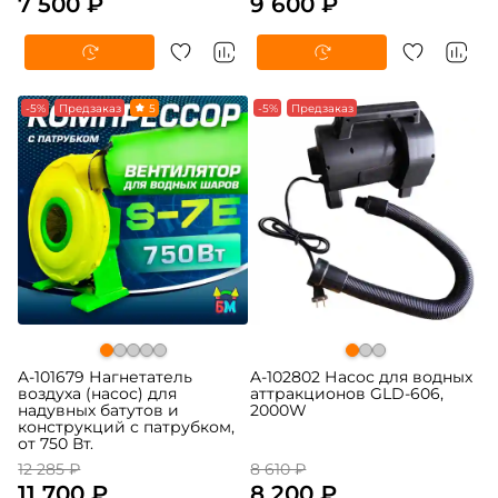
7 500 ₽
9 600 ₽
-5%
Предзаказ
5
-5%
Предзаказ
A-101679 Нагнетатель
A-102802 Насос для водных
воздуха (насос) для
аттракционов GLD-606,
надувных батутов и
2000W
конструкций с патрубком,
от 750 Вт.
12 285 ₽
8 610 ₽
11 700 ₽
8 200 ₽