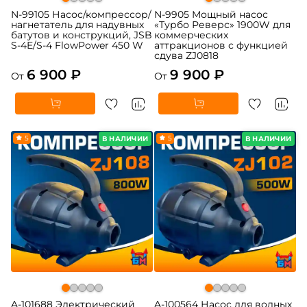
N-99105 Насос/компрессор/
N-9905 Мощный насос
нагнетатель для надувных
«Турбо Реверс» 1900W для
батутов и конструкций, JSB
коммерческих
S-4E/S-4 FlowPower 450 W
аттракционов с функцией
сдува ZJ0818
6 900 ₽
9 900 ₽
От
От
5
5
В НАЛИЧИИ
В НАЛИЧИИ
A-101688 Электрический
A-100564 Насос для водных