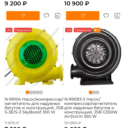
9 200 ₽
10 900 ₽
-5%
Предзаказ
-5%
Предзаказ
5
N-99104 Насос/компрессор/
N-99093-3 Насос/
нагнетатель для надувных
компрессор/нагнетатель
батутов и конструкций, JSB
для надувных батутов и
S-3E/S-3 SkyBoost 350 W
конструкций, JSB G550W
AirStorm 550 W
7 875 ₽
10 080 ₽