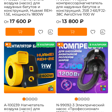
воздуха (насос) для
компрессор/нагнетатель
надувных батутов и
для надувных батутов и
конструкций, Huawei REH-
конструкций, JSB J-6E/FJ2-
1.5E, мощность 1800W
38C AeroDrive 1100 W
17 600 ₽
13 800 ₽
От
От
5
5
В НАЛИЧИИ
В НАЛИЧИИ
A-100239 Нагнетатель
N-99092-3 Электрический
воздуха (насос) для
насос «Профессионал»