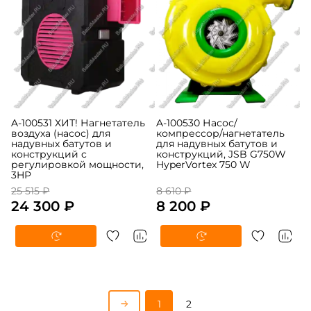
A-100531 ХИТ! Нагнетатель
A-100530 Насос/
воздуха (насос) для
компрессор/нагнетатель
надувных батутов и
для надувных батутов и
конструкций c
конструкций, JSB G750W
регулировкой мощности,
HyperVortex 750 W
3HP
25 515 ₽
8 610 ₽
24 300 ₽
8 200 ₽
1
2