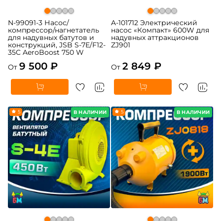
N-99091-3 Насос/
A-101712 Электрический
компрессор/нагнетатель
насос «Компакт» 600W для
для надувных батутов и
надувных аттракционов
конструкций, JSB S-7E/F12-
ZJ901
35C AeroBoost 750 W
9 500 ₽
2 849 ₽
От
От
5
5
В НАЛИЧИИ
В НАЛИЧИИ