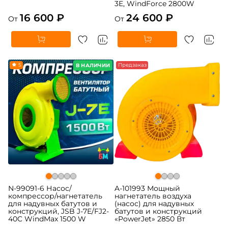
3E, WindForce 2800W
16 600 ₽
24 600 ₽
От
От
5
Предзаказ
В НАЛИЧИИ
N-99091-6 Насос/
A-101993 Мощный
компрессор/нагнетатель
нагнетатель воздуха
для надувных батутов и
(насос) для надувных
конструкций, JSB J-7E/FJ2-
батутов и конструкций
40C WindMax 1500 W
«PowerJet» 2850 Вт