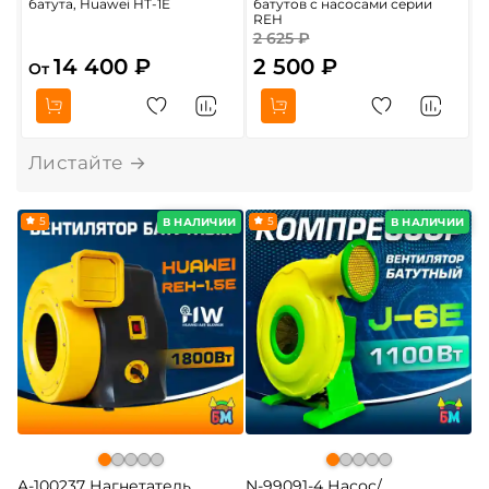
батута, Huawei HT-1E
батутов с насосами серии
4
REH
2 625 ₽
5
14 400 ₽
2 500 ₽
От
5
5
В НАЛИЧИИ
В НАЛИЧИИ
A-100237 Нагнетатель
N-99091-4 Насос/