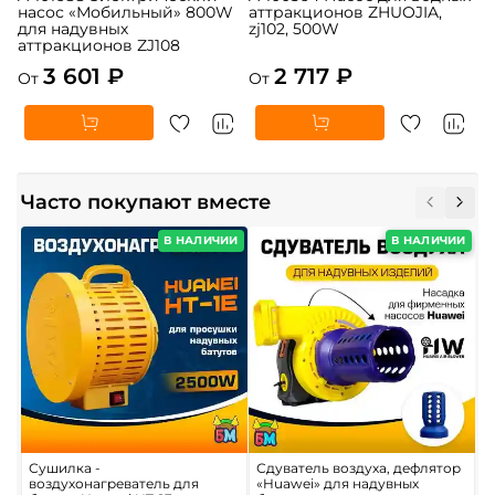
насос «Мобильный» 800W
аттракционов ZHUOJIA,
для надувных
zj102, 500W
аттракционов ZJ108
3 601 ₽
2 717 ₽
От
От
Часто покупают вместе
В НАЛИЧИИ
В НАЛИЧИИ
Сушилка -
Сдуватель воздуха, дефлятор
П
воздухонагреватель для
«Huawei» для надувных
в