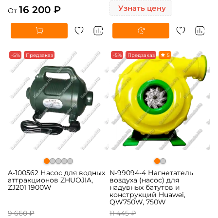
16 200 ₽
Узнать цену
От
-5%
Предзаказ
-5%
Предзаказ
5
A-100562 Насос для водных
N-99094-4 Нагнетатель
аттракционов ZHUOJIA,
воздуха (насос) для
ZJ201 1900W
надувных батутов и
конструкций Huawei,
QW750W, 750W
9 660 ₽
11 445 ₽