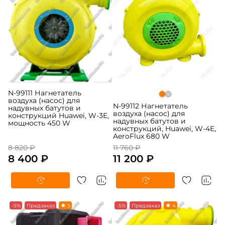
N-99111 Нагнетатель
воздуха (насос) для
N-99112 Нагнетатель
надувных батутов и
воздуха (насос) для
конструкций Huawei, W-3E,
надувных батутов и
мощность 450 W
конструкций, Huawei, W-4E,
AeroFlux 680 W
8 820 ₽
11 760 ₽
8 400 ₽
11 200 ₽
-5%
Предзаказ
5
-5%
Предзаказ
4