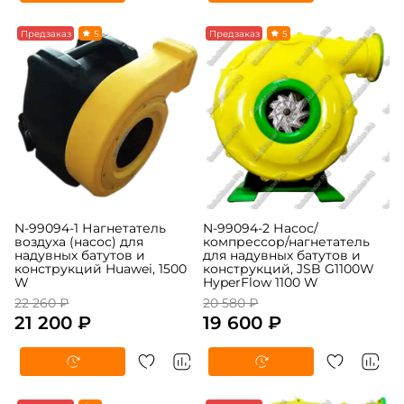
-5%
Предзаказ
5
-5%
Предзаказ
5
N-99094-1 Нагнетатель
N-99094-2 Насос/
воздуха (насос) для
компрессор/нагнетатель
надувных батутов и
для надувных батутов и
конструкций Huawei, 1500
конструкций, JSB G1100W
W
HyperFlow 1100 W
22 260 ₽
20 580 ₽
21 200 ₽
19 600 ₽