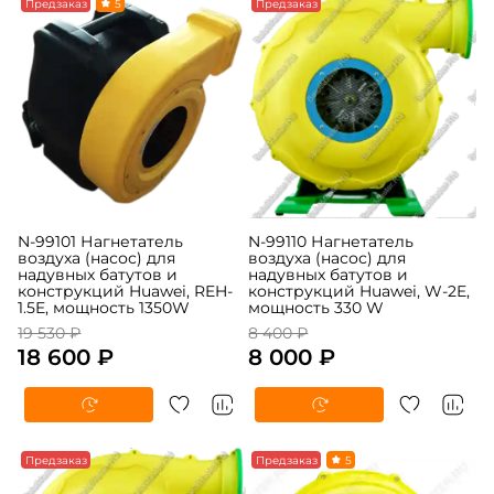
-5%
Предзаказ
5
-5%
Предзаказ
N-99101 Нагнетатель
N-99110 Нагнетатель
воздуха (насос) для
воздуха (насос) для
надувных батутов и
надувных батутов и
конструкций Huawei, REH-
конструкций Huawei, W-2E,
1.5E, мощность 1350W
мощность 330 W
19 530 ₽
8 400 ₽
18 600 ₽
8 000 ₽
-5%
Предзаказ
-5%
Предзаказ
5