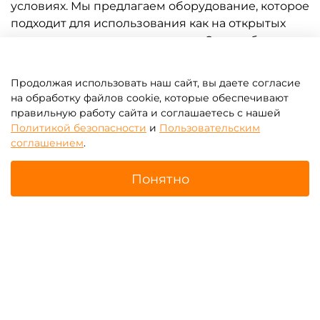
условиях. Мы предлагаем оборудование, которое
подходит для использования как на открытых
площадках, так и в помещениях. Это особенно
важно для бизнеса, связанного с арендой
аттракционов, где скорость и эффективность
Продолжая использовать наш сайт, вы даете согласие
надувания играют ключевую роль.
на обработку файлов cookie, которые обеспечивают
правильную работу сайта и соглашаетесь с нашей
Наши насосы для надувных батутов оснащены
Политикой безопасности
и
Пользовательским
системой защиты от перегрева, что
соглашением
.
обеспечивает их безопасную эксплуатацию даже
при длительном использовании. Они могут
Понятно
работать в течение нескольких часов без
остановки, что делает их идеальными для
Главная
Поиск
Корзина
Избранное
Профиль
использования на мероприятиях, где требуется
постоянная подача воздуха в надувные
конструкции.
Благодаря продуманной конструкции и
качественным материалам, наши насосы для
надувных батутов отличаются долговечностью и