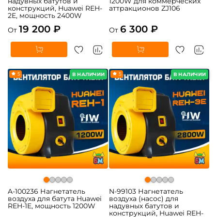
надувных батутов и
1200W для коммерческих
конструкций, Huawei REH-
аттракционов ZJ106
2E, мощность 2400W
19 200 ₽
6 300 ₽
От
От
5
5
В НАЛИЧИИ
В НАЛИЧИИ
A-100236 Нагнетатель
N-99103 Нагнетатель
воздуха для батута Huawei
воздуха (насос) для
REH-1E, мощность 1200W
надувных батутов и
конструкций, Huawei REH-