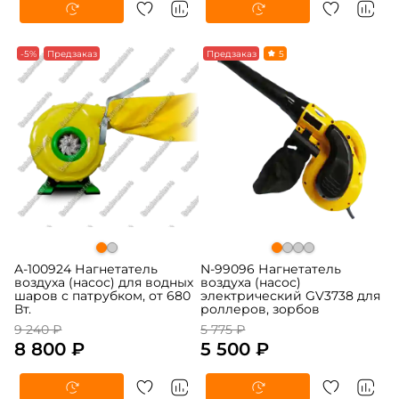
-5%
Предзаказ
-5%
Предзаказ
5
A-100924 Нагнетатель
N-99096 Нагнетатель
воздуха (насос) для водных
воздуха (насос)
шаров с патрубком, от 680
электрический GV3738 для
Вт.
роллеров, зорбов
9 240 ₽
5 775 ₽
8 800 ₽
5 500 ₽