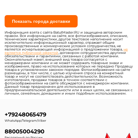
Показать города доставки
Информация взята с сайта BatutMaster.RU и защищена авторским
правом. Вся информация на сайте, все фотоизображения, описание,
технические характеристики, другое текстовое наполнение носит
исключительно информационный характер, отражает общие
производственные и коммерческие условия сотрудничества, не
является исчерпывающей информацией о предложении товара,
не
является публичной офертой
, договором сотрудничества, другими
обязательствами и гарантиями, связанных с работой компании.
Окончательный макет, внешний вид товара согласуется с
менеджерами компании и не может содержать товарные знаки и
изображения, право на использование которых не передано Продавцу
товара в установленном законом порядке. Фотоизображения на сайте
размещены, в том числе, с целью изучения спроса на конкретный
товар и могут не соответствовать действительности. Возможность
изготовления, продажи товаров в точном соответствии с
фотоизображениями на сайте обсуждается с менеджером компании.
Данный товар предназначен для использования в
предпринимательской деятельности или в иных целях, не связанных с
личным, семейным, домашним и иным подобным использованием.
+79248065479
WhatsApp/Telegram/Viber
88005004290
Бесплатный по России