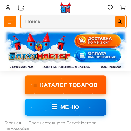
≡
КАТАЛОГ ТОВАРОВ
☰
МЕНЮ
Главная
Блог настоящего БатутМастера
шаромойка