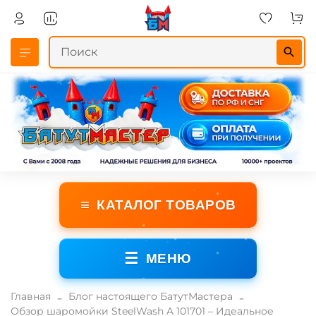
≡
КАТАЛОГ ТОВАРОВ
☰
МЕНЮ
Главная
Блог настоящего БатутМастера
Обзор шаромойки SteelWash A 101701 – Идеальное