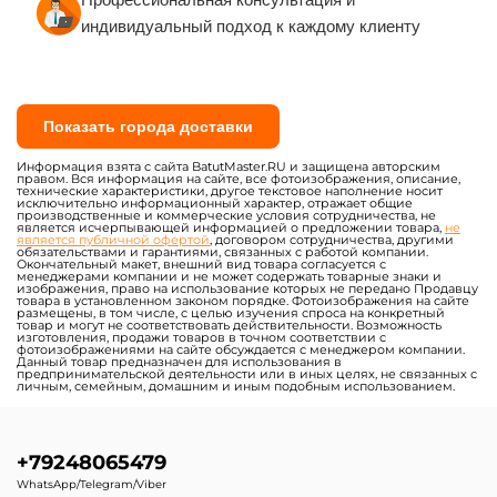
индивидуальный подход к каждому клиенту
Показать города доставки
Информация взята с сайта BatutMaster.RU и защищена авторским
правом. Вся информация на сайте, все фотоизображения, описание,
технические характеристики, другое текстовое наполнение носит
исключительно информационный характер, отражает общие
производственные и коммерческие условия сотрудничества, не
является исчерпывающей информацией о предложении товара,
не
является публичной офертой
, договором сотрудничества, другими
обязательствами и гарантиями, связанных с работой компании.
Окончательный макет, внешний вид товара согласуется с
менеджерами компании и не может содержать товарные знаки и
изображения, право на использование которых не передано Продавцу
товара в установленном законом порядке. Фотоизображения на сайте
размещены, в том числе, с целью изучения спроса на конкретный
товар и могут не соответствовать действительности. Возможность
изготовления, продажи товаров в точном соответствии с
фотоизображениями на сайте обсуждается с менеджером компании.
Данный товар предназначен для использования в
предпринимательской деятельности или в иных целях, не связанных с
личным, семейным, домашним и иным подобным использованием.
+79248065479
WhatsApp/Telegram/Viber