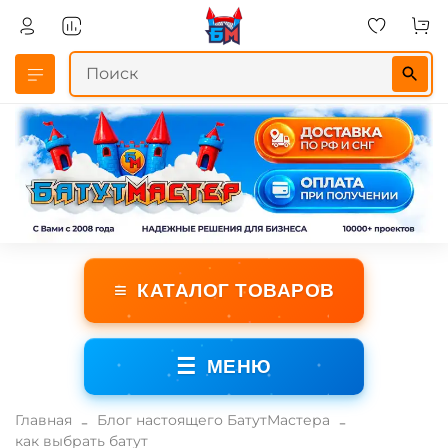
≡
КАТАЛОГ ТОВАРОВ
☰
МЕНЮ
Главная
Блог настоящего БатутМастера
как выбрать батут