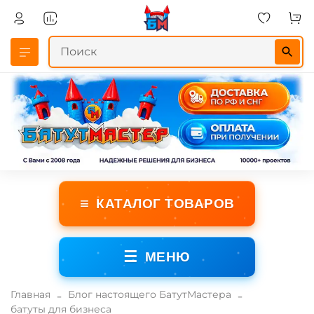
≡
КАТАЛОГ ТОВАРОВ
☰
МЕНЮ
Главная
Блог настоящего БатутМастера
батуты для бизнеса