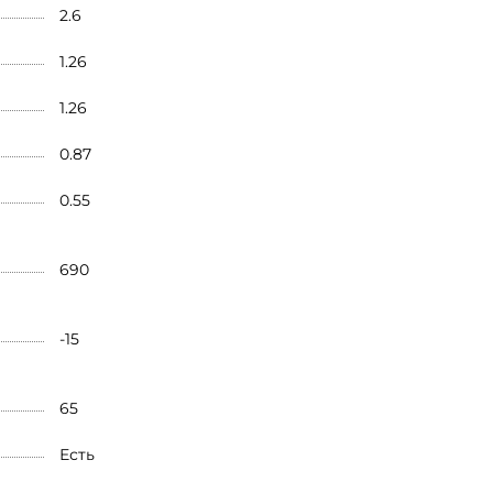
2.6
1.26
1.26
0.87
0.55
690
-15
65
Есть