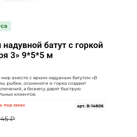
еса
надувной батут с горкой
ря 3» 9*5*5 м
 мир вместе с ярким надувным батутом «В
улы, рыбки, осьминоги и горка создают
ключений, а бизнесу дарят быструю
льных клиентов.
ь под заказ
арт.
B-14806
245 ₽