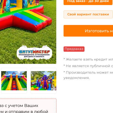
Под заказ - До 30 дней
Свой вариант поставки
Изготовить н
Предзаказ
* Желаете взять кредит и
* Не является публичной 
* Производитель может м
уведомления.
аз с учетом Ваших
м и отправим в любой