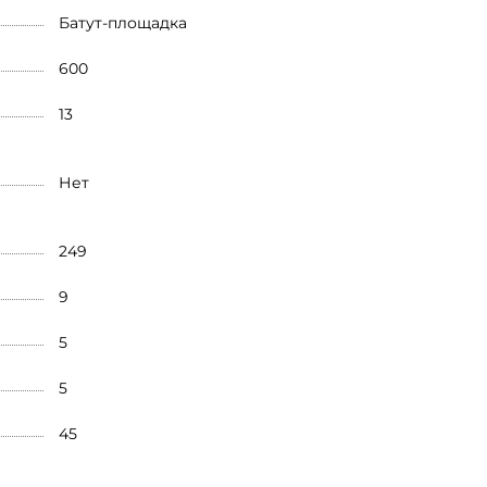
Батут-площадка
600
13
Нет
249
9
5
5
45