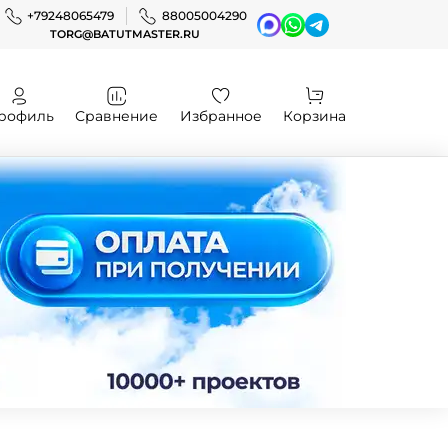
+79248065479
88005004290
TORG@BATUTMASTER.RU
рофиль
Сравнение
Избранное
Корзина