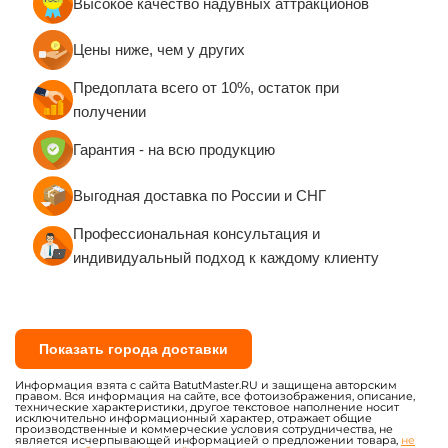
Высокое качество надувных аттракционов
Руководства по эксплуатации и техническому
обслуживанию
Цены ниже, чем у других
Сертификаты качества евростандарта
Предоплата всего от 10%, остаток при
Санитарно-эпидемиологические заключения
получении
(СЭЗ)
Сертификаты пожарной безопасности (при
Гарантия - на всю продукцию
необходимости)
Выгодная доставка по России и СНГ
Вся продукция изготавливается по ГОСТу с
обеспечением 100% постановки на учёт в
Профессиональная консультация и
Гостехнадзоре.
индивидуальный подход к каждому клиенту
Показать города доставки
Информация взята с сайта BatutMaster.RU и защищена авторским
правом. Вся информация на сайте, все фотоизображения, описание,
технические характеристики, другое текстовое наполнение носит
исключительно информационный характер, отражает общие
производственные и коммерческие условия сотрудничества, не
является исчерпывающей информацией о предложении товара,
не