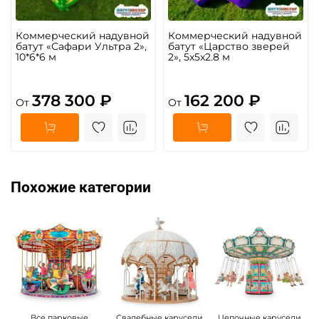
Коммерческий надувной
Коммерческий надувной
батут «Сафари Ультра 2»,
батут «Царство зверей
10*6*6 м
2», 5x5x2.8 м
378 300 ₽
162 200 ₽
От
От
Похожие категории
Все парковые
Свадебные карусели
Цепочные карусели