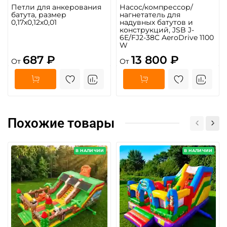
Петли для анкерования
Насос/компрессор/
батута, размер
нагнетатель для
0,17x0,12x0,01
надувных батутов и
конструкций, JSB J-
6E/FJ2-38C AeroDrive 1100
W
687 ₽
13 800 ₽
От
От
Похожие товары
В НАЛИЧИИ
В НАЛИЧИИ