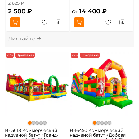
2 625 ₽
2 500 ₽
14 400 ₽
От
О
-5%
Предзаказ
-5%
Предзаказ
B-15618 Коммерческий
B-16450 Коммерческий
надувной батут «Гранд-
надувной батут «Добрая