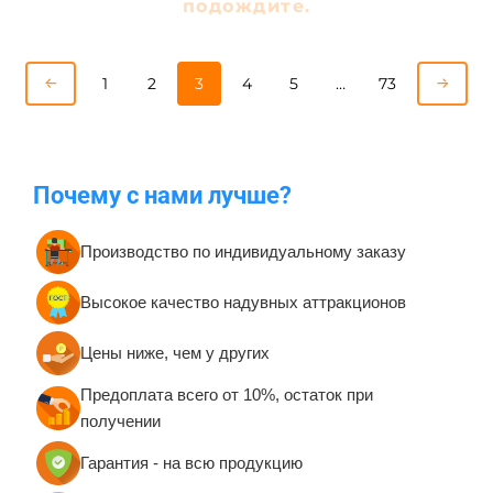
подождите.
1
2
3
4
5
…
73
Почему с нами лучше?
Производство по индивидуальному заказу
Высокое качество надувных аттракционов
Цены ниже, чем у других
Предоплата всего от 10%, остаток при
получении
Гарантия - на всю продукцию