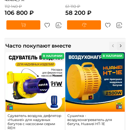
112 140 ₽
61 110 ₽
106 800 ₽
58 200 ₽
Часто покупают вместе
В НАЛИЧИИ
В НАЛИЧИИ
Сдуватель воздуха, дефлятор
Сушилка -
Н
«Huawei» для надувных
воздухонагреватель для
д
батутов с насосами серии
батута, Huawei HT-1E
к
REH
1