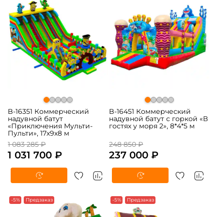
B-16351 Коммерческий
B-16451 Коммерческий
надувной батут
надувной батут с горкой «В
«Приключения Мульти-
гостях у моря 2», 8*4*5 м
Пульти», 17х9х8 м
1 083 285 ₽
248 850 ₽
1 031 700 ₽
237 000 ₽
-5%
Предзаказ
-5%
Предзаказ