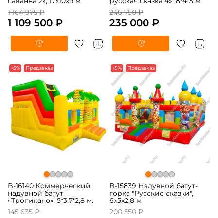
саванна 2», 17х10х9 м
русская сказка 4», 8*4*5 м
1 164 975 ₽
246 750 ₽
1 109 500 ₽
235 000 ₽
-5%
Предзаказ
-5%
Предзаказ
B-16140 Коммерческий
B-15839 Надувной батут-
надувной батут
горка "Русские сказки",
«Тропикано», 5*3,7*2,8 м.
6x5x2.8 м
145 635 ₽
200 550 ₽