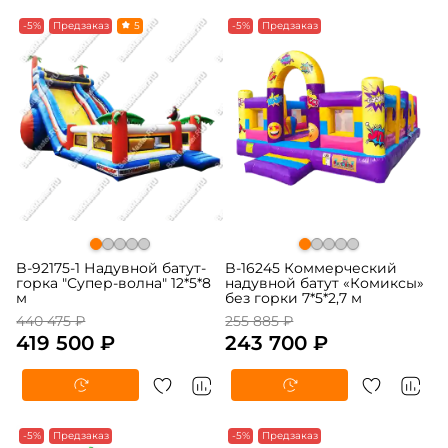
-5%
Предзаказ
5
-5%
Предзаказ
B-92175-1 Надувной батут-
B-16245 Коммерческий
горка "Супер-волна" 12*5*8
надувной батут «Комиксы»
м
без горки 7*5*2,7 м
440 475 ₽
255 885 ₽
419 500 ₽
243 700 ₽
-5%
Предзаказ
-5%
Предзаказ