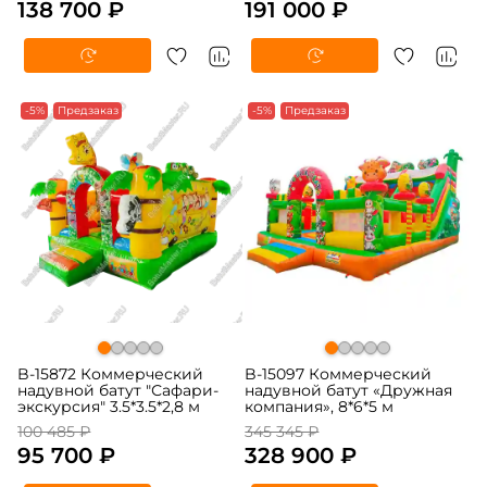
138 700 ₽
191 000 ₽
-5%
Предзаказ
-5%
Предзаказ
B-15872 Коммерческий
B-15097 Коммерческий
надувной батут "Сафари-
надувной батут «Дружная
экскурсия" 3.5*3.5*2,8 м
компания», 8*6*5 м
100 485 ₽
345 345 ₽
95 700 ₽
328 900 ₽