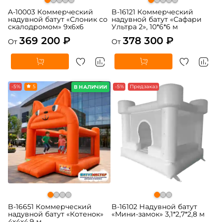
A-10003 Коммерческий
B-16121 Коммерческий
надувной батут «Слоник со
надувной батут «Сафари
скалодромом» 9x6x6
Ультра 2», 10*6*6 м
369 200 ₽
378 300 ₽
От
От
-5%
5
-5%
Предзаказ
В НАЛИЧИИ
B-16651 Коммерческий
B-16102 Надувной батут
надувной батут «Котенок»
«Мини-замок» 3,1*2,7*2,8 м
4х4х4,9 м