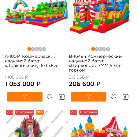
A-10014 Коммерческий
B-16484 Коммерческий
надувной батут
надувной батут
«Дракончики», 16x11x8.5
«Цирковой» 7*4*4,5 м, с
горкой
1 105 650 ₽
216 930 ₽
1 053 000 ₽
206 600 ₽
-5%
Предзаказ
5
-5%
Предзаказ