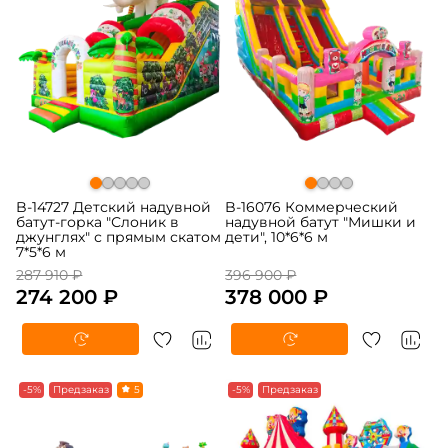
B-14727 Детский надувной
B-16076 Коммерческий
батут-горка "Слоник в
надувной батут "Мишки и
джунглях" с прямым скатом
дети", 10*6*6 м
7*5*6 м
287 910 ₽
396 900 ₽
274 200 ₽
378 000 ₽
-5%
Предзаказ
5
-5%
Предзаказ