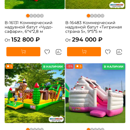
B-16131 Коммерческий
B-16483 Коммерческий
надувной батут «Чудо-
надувной батут «Тигриная
сафари», 6*4*2,8 м
страна 5», 9*5*5 м
152 800 ₽
294 000 ₽
От
От
5
-5%
5
В НАЛИЧИИ
В НАЛИЧИИ