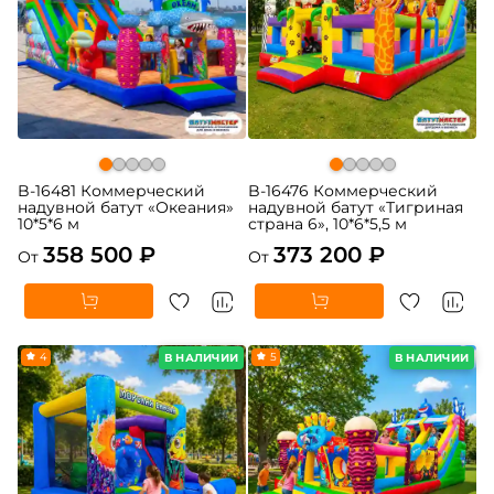
B-16481 Коммерческий
B-16476 Коммерческий
надувной батут «Океания»
надувной батут «Тигриная
10*5*6 м
страна 6», 10*6*5,5 м
358 500 ₽
373 200 ₽
От
От
4
5
В НАЛИЧИИ
В НАЛИЧИИ