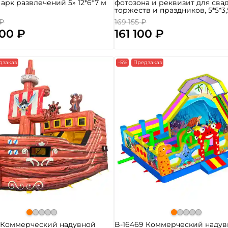
Парк развлечений 5» 12*6*7 м
фотозона и реквизит для сва
торжеств и праздников, 5*5*3,
 ₽
169 155 ₽
100 ₽
161 100 ₽
дзаказ
-5%
Предзаказ
4 Коммерческий надувной
B-16469 Коммерческий наду