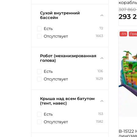
корабль
307 860
Сухой внутренний
293 
бассейн
72
Есть
-5%
Пре
1663
Отсутствует
Робот (механизированная
голова)
106
Есть
1629
Отсутствует
Крыша над всем батутом
(тент, навес)
153
Есть
1582
Отсутствует
B-15122
динозав