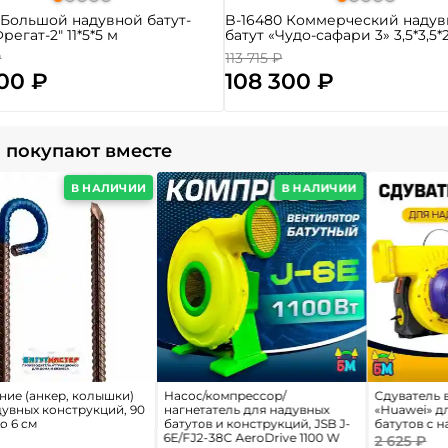
 Большой надувной батут-
B-16480 Коммерческий наду
регат-2" 11*5*5 м
батут «Чудо-сафари 3» 3,5*3,5*
₽
113 715 ₽
300 ₽
108 300 ₽
 покупают вместе
В НАЛИЧИИ
В НАЛИЧИИ
ние (анкер, колышки)
Насос/компрессор/
Сдуватель 
дувных конструкций, 90
нагнетатель для надувных
«Huawei» д
о 6 см
батутов и конструкций, JSB J-
батутов с 
6E/FJ2-38C AeroDrive 1100 W
2 625 ₽