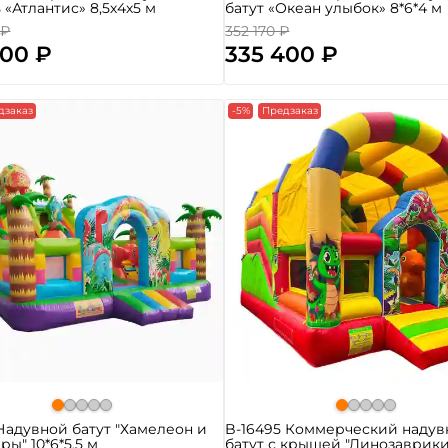
 «Атлантис» 8,5х4х5 м
батут «Океан улыбок» 8*6*4 м
 ₽
352 170 ₽
200 ₽
335 400 ₽
дзаказ
-5%
Предзаказ
 Надувной батут "Хамелеон и
B-16495 Коммерческий надув
ры" 10*6*5,5 м
батут с крышей "Динозаврики"