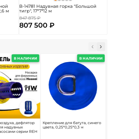
вной
B-14781 Надувная горка "Большой
2,6 м
тигр", 17*7*12 м
847 875 ₽
807 500 ₽
В НАЛИЧИИ
В НАЛИЧИИ
воздуха, дефлятор
Крепление для батута, синего
Нагнетатель во
ля надувных
цвета, 0,25*0,25*0,3 м
для надувных б
насосами серии REH
конструкций, H
мощность 180