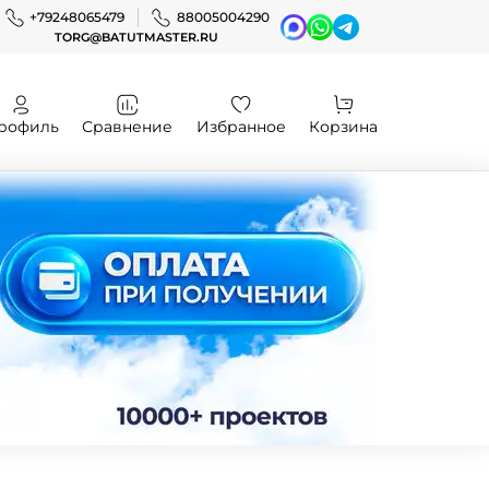
+79248065479
88005004290
TORG@BATUTMASTER.RU
рофиль
Сравнение
Избранное
Корзина