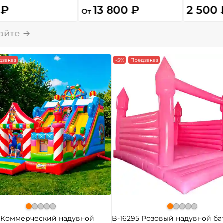
 ₽
13 800 ₽
2 500 
От
дзаказ
-5%
Предзаказ
4 Коммерческий надувной
B-16295 Розовый надувной бат