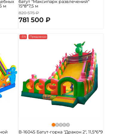
дебных
батут "Максипарк развлечений"
5 м
15*8*7,5 м
820 575 ₽
781 500 ₽
-5%
Предзаказ
вной
B-16045 Батут-горка "Дракон 2", 11,5*6*9