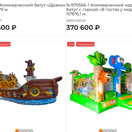
 Коммерческий батут «Дракон
N-970566-1 Коммерческий на
6*9 м
батут с горкой «В гостях у мор
10*6*6,1 м.
₽
389 130 ₽
600 ₽
370 600 ₽
дзаказ
-5%
Предзаказ