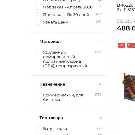
B-16226
1
Под заказ - Апрель 2026
2», 11,5*
1497
Под заказ - До 30 дней
513 030 
239
Узнать цену
488 
Материал
-5%
Пре
1736
Усиленный
армированный
поливинилхлорид
(ПВХ), непрозрачный
Назначение
1736
Коммерческий, для
бизнеса
Тип товара
350
Батут-горка