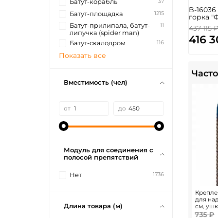
37
Батут-корабль
B-16036
1215
Батут-площадка
горка "Ф
11
Батут-прилипала, батут-
437 115 
липучка (spider man)
416 
116
Батут-скалодром
Показать все
Часто
Вместимость (чел)
от
до
Модуль для соединения с
полосой препятствий
1736
Нет
Крепле
для на
Длина товара (м)
см, ушк
735 ₽