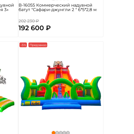
дувной
B-16055 Коммерческий надувной
я 3»
батут "Сафари-джунгли 2 " 6*5*2,8 м
202 230 ₽
192 600 ₽
-5%
Предзаказ