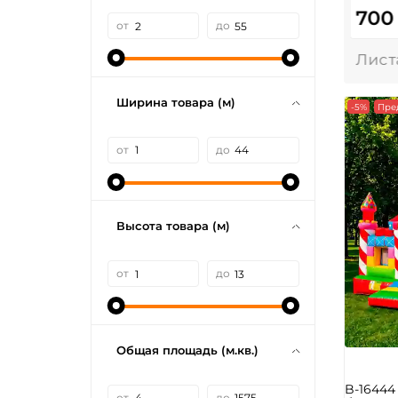
700
от
до
Ширина товара (м)
-5%
Пре
от
до
Высота товара (м)
от
до
Общая площадь (м.кв.)
B-1644
от
до