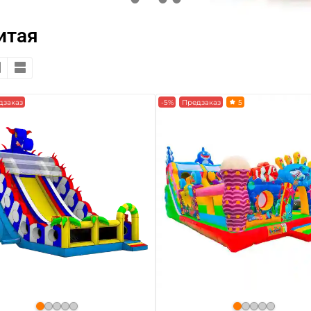
итая
дзаказ
-5%
Предзаказ
5