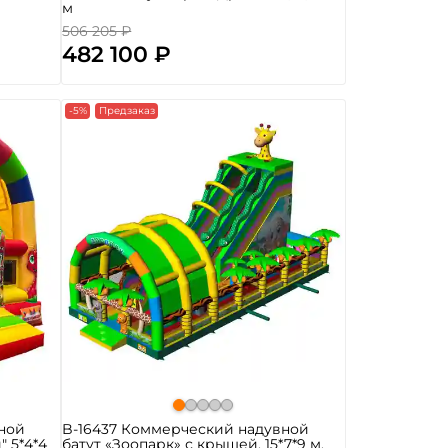
м
506 205 ₽
482 100 ₽
-5%
Предзаказ
ной
B-16437 Коммерческий надувной
 5*4*4
батут «Зоопарк» с крышей, 15*7*9 м.