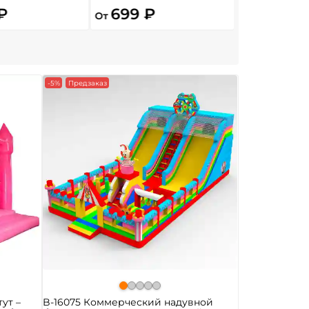
₽
699 ₽
17 600
От
От
-5%
Предзаказ
ут –
B-16075 Коммерческий надувной