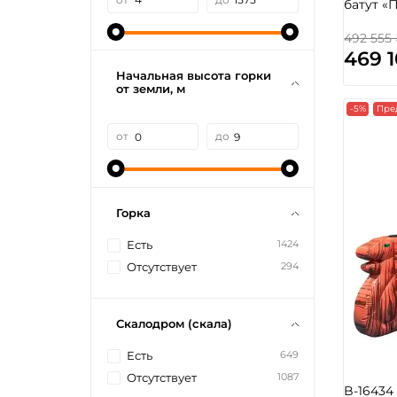
батут «
492 555
469 
Начальная высота горки
от земли, м
-5%
Пре
от
до
Горка
1424
Есть
294
Отсутствует
Скалодром (скала)
649
Есть
1087
Отсутствует
B-1643