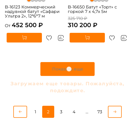
B-16123 Коммерческий
B-16650 Батут «Торт» с
надувной батут «Сафари
горкой 7 х 4,7х 5м
Ультра 2», 12*6*7 м
325 710 ₽
452 500 ₽
310 200 ₽
От
Показать еще
Загружаем еще товары. Пожалуйста,
подождите.
1
2
3
4
…
73