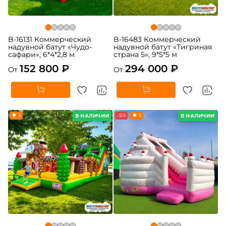
B-16131 Коммерческий
B-16483 Коммерческий
надувной батут «Чудо-
надувной батут «Тигриная
сафари», 6*4*2,8 м
страна 5», 9*5*5 м
152 800 ₽
294 000 ₽
От
От
5
-5%
5
В НАЛИЧИИ
В НАЛИЧИИ