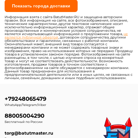
Показать города доставки
Информация взята с сайта BatutMaster.RU и защищена авторским
правом. Вся информация на сайте, все фотоизображения, описание,
технические характеристики, другое текстовое наполнение носит
исключительно информационный характер, отражает общие
производственные и коммерческие условия сотрудничества, не
является исчерпывающей информацией о предложении товара,
не
является публичной офертой
, договором сотрудничества, другими
обязательствами и гарантиями, связанных с работой компании.
Окончательный макет, внешний вид товара согласуется с
менеджерами компании и не может содержать товарные знаки и
изображения, право на использование которых не передано Продавцу
товара в установленном законом порядке. Фотоизображения на сайте
размещены, в том числе, с целью изучения спроса на конкретный
товар и могут не соответствовать действительности. Возможность
изготовления, продажи товаров в точном соответствии с
фотоизображениями на сайте обсуждается с менеджером компании.
Данный товар предназначен для использования в
предпринимательской деятельности или в иных целях, не связанных с
личным, семейным, домашним и иным подобным использованием.
+79248065479
WhatsApp/Telegram/Viber
88005004290
Бесплатный по России
torg@batutmaster.ru