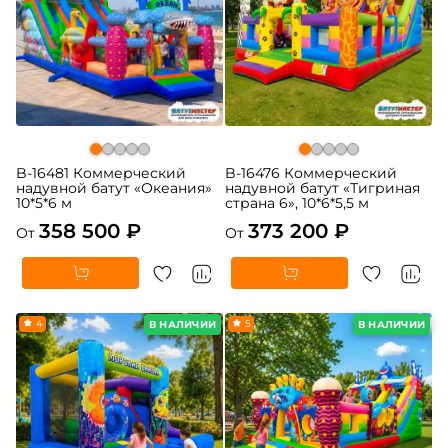
B-16481 Коммерческий
B-16476 Коммерческий
надувной батут «Океания»
надувной батут «Тигриная
10*5*6 м
страна 6», 10*6*5,5 м
358 500 ₽
373 200 ₽
От
От
4
5
В НАЛИЧИИ
В НАЛИЧИИ