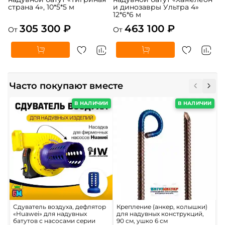
страна 4», 10*5*5 м
и динозавры Ультра 4»
12*6*6 м
305 300 ₽
463 100 ₽
От
От
Часто покупают вместе
В НАЛИЧИИ
В НАЛИЧИИ
Сдуватель воздуха, дефлятор
Крепление (анкер, колышки)
Н
«Huawei» для надувных
для надувных конструкций,
д
батутов с насосами серии
90 см, ушко 6 см
к