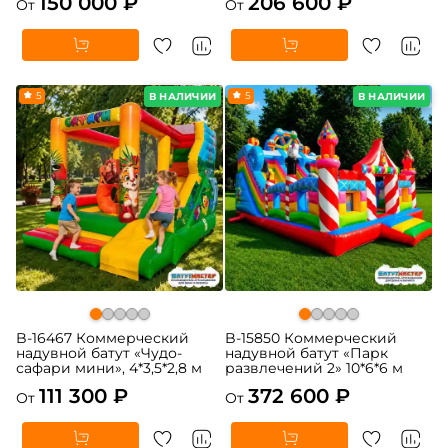
150 000 ₽
206 600 ₽
От
От
5
5
В НАЛИЧИИ
В НАЛИЧИИ
B-16467 Коммерческий
B-15850 Коммерческий
надувной батут «Чудо-
надувной батут «Парк
сафари мини», 4*3,5*2,8 м
развлечений 2» 10*6*6 м
111 300 ₽
372 600 ₽
От
От