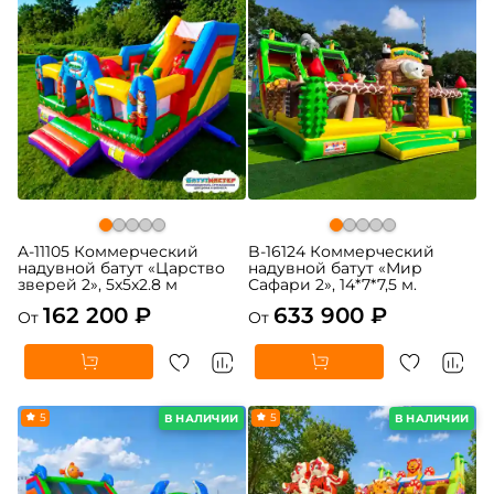
A-11105 Коммерческий
B-16124 Коммерческий
надувной батут «Царство
надувной батут «Мир
зверей 2», 5x5x2.8 м
Сафари 2», 14*7*7,5 м.
162 200 ₽
633 900 ₽
От
От
5
5
В НАЛИЧИИ
В НАЛИЧИИ