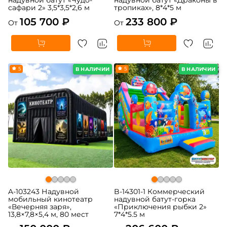
сафари 2» 3,5*3,5*2,6 м
тропиках», 8*4*5 м
105 700 ₽
233 800 ₽
От
От
5
5
В НАЛИЧИИ
В НАЛИЧИИ
A-103243 Надувной
B-14301-1 Коммерческий
мобильный кинотеатр
надувной батут-горка
«Вечерняя заря»,
«Приключения рыбки 2»
13,8×7,8×5,4 м, 80 мест
7*4*5.5 м