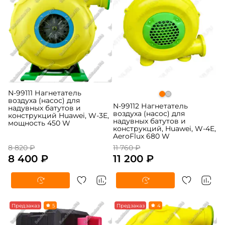
N-99111 Нагнетатель
воздуха (насос) для
N-99112 Нагнетатель
надувных батутов и
воздуха (насос) для
конструкций Huawei, W-3E,
надувных батутов и
мощность 450 W
конструкций, Huawei, W-4E,
AeroFlux 680 W
8 820 ₽
11 760 ₽
8 400 ₽
11 200 ₽
-5%
Предзаказ
5
-5%
Предзаказ
4