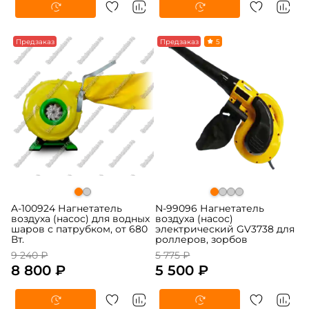
-5%
Предзаказ
-5%
Предзаказ
5
A-100924 Нагнетатель
N-99096 Нагнетатель
воздуха (насос) для водных
воздуха (насос)
шаров с патрубком, от 680
электрический GV3738 для
Вт.
роллеров, зорбов
9 240 ₽
5 775 ₽
8 800 ₽
5 500 ₽