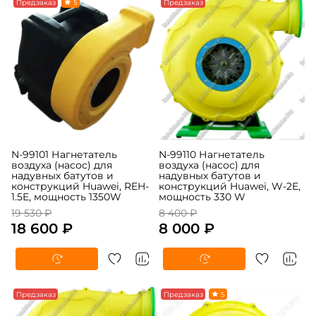
-5%
Предзаказ
5
-5%
Предзаказ
N-99101 Нагнетатель
N-99110 Нагнетатель
воздуха (насос) для
воздуха (насос) для
надувных батутов и
надувных батутов и
конструкций Huawei, REH-
конструкций Huawei, W-2E,
1.5E, мощность 1350W
мощность 330 W
19 530 ₽
8 400 ₽
18 600 ₽
8 000 ₽
-5%
Предзаказ
-5%
Предзаказ
5