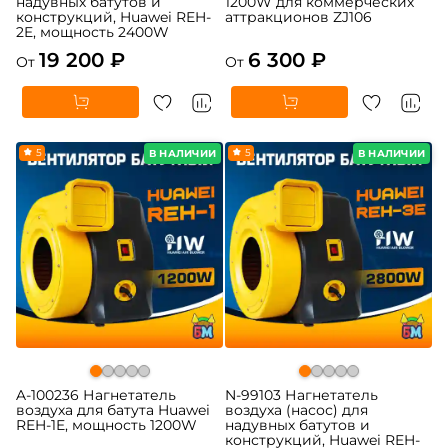
надувных батутов и
1200W для коммерческих
конструкций, Huawei REH-
аттракционов ZJ106
2E, мощность 2400W
19 200 ₽
6 300 ₽
От
От
5
5
В НАЛИЧИИ
В НАЛИЧИИ
A-100236 Нагнетатель
N-99103 Нагнетатель
воздуха для батута Huawei
воздуха (насос) для
REH-1E, мощность 1200W
надувных батутов и
конструкций, Huawei REH-