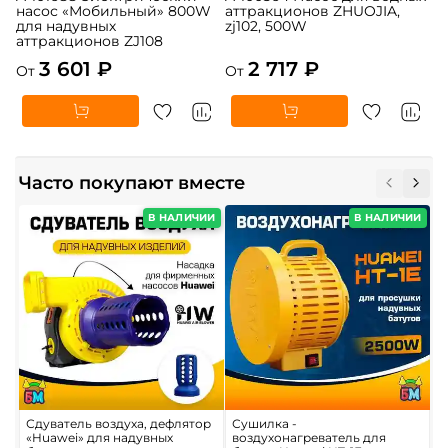
насос «Мобильный» 800W
аттракционов ZHUOJIA,
для надувных
zj102, 500W
аттракционов ZJ108
3 601 ₽
2 717 ₽
От
От
Часто покупают вместе
В НАЛИЧИИ
В НАЛИЧИИ
Сдуватель воздуха, дефлятор
Сушилка -
П
«Huawei» для надувных
воздухонагреватель для
в