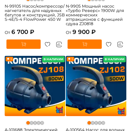
N-99105 Насос/компрессор/
N-9905 Мощный насос
нагнетатель для надувных
«Турбо Реверс» 1900W для
батутов и конструкций, JSB
коммерческих
S-4E/S-4 FlowPower 450 W
аттракционов с функцией
сдува ZJ0818
6 700 ₽
9 900 ₽
От
От
5
5
В НАЛИЧИИ
В НАЛИЧИИ
A-101688 Электрический
A-100564 Насос для водных