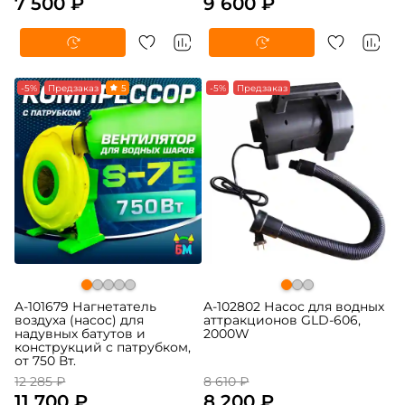
7 500 ₽
9 600 ₽
-5%
Предзаказ
5
-5%
Предзаказ
A-101679 Нагнетатель
A-102802 Насос для водных
воздуха (насос) для
аттракционов GLD-606,
надувных батутов и
2000W
конструкций с патрубком,
от 750 Вт.
12 285 ₽
8 610 ₽
11 700 ₽
8 200 ₽