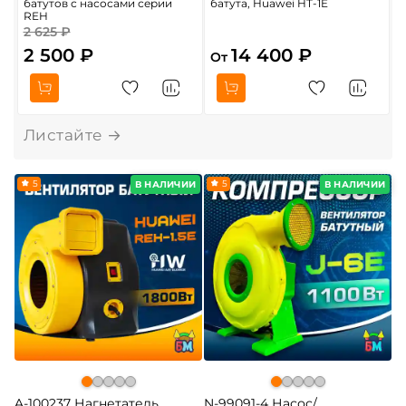
батутов с насосами серии
батута, Huawei HT-1E
4
REH
2 625 ₽
5
2 500 ₽
14 400 ₽
От
5
5
В НАЛИЧИИ
В НАЛИЧИИ
A-100237 Нагнетатель
N-99091-4 Насос/