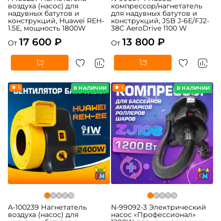
воздуха (насос) для
компрессор/нагнетатель
надувных батутов и
для надувных батутов и
конструкций, Huawei REH-
конструкций, JSB J-6E/FJ2-
1.5E, мощность 1800W
38C AeroDrive 1100 W
17 600 ₽
13 800 ₽
От
От
5
5
В НАЛИЧИИ
В НАЛИЧИИ
A-100239 Нагнетатель
N-99092-3 Электрический
воздуха (насос) для
насос «Профессионал»