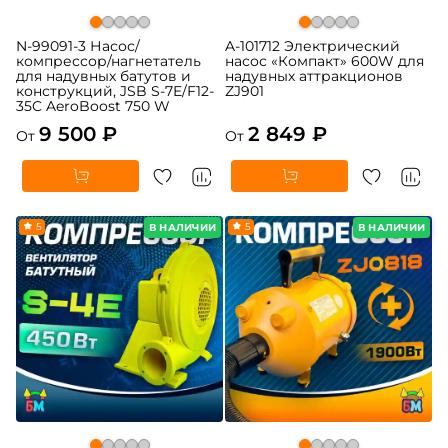
N-99091-3 Насос/
A-101712 Электрический
компрессор/нагнетатель
насос «Компакт» 600W для
для надувных батутов и
надувных аттракционов
конструкций, JSB S-7E/F12-
ZJ901
35C AeroBoost 750 W
9 500 ₽
2 849 ₽
От
От
5
5
В НАЛИЧИИ
В НАЛИЧИИ