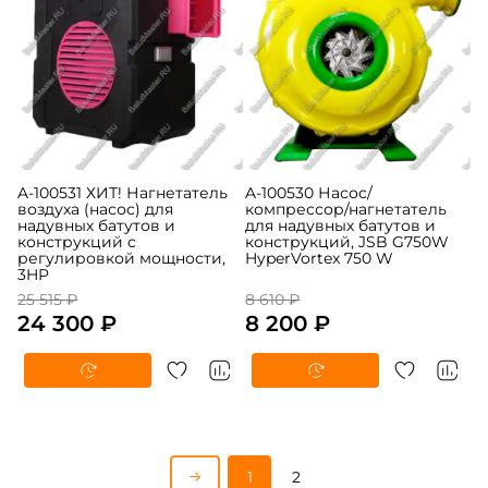
A-100531 ХИТ! Нагнетатель
A-100530 Насос/
воздуха (насос) для
компрессор/нагнетатель
надувных батутов и
для надувных батутов и
конструкций c
конструкций, JSB G750W
регулировкой мощности,
HyperVortex 750 W
3HP
25 515 ₽
8 610 ₽
24 300 ₽
8 200 ₽
1
2