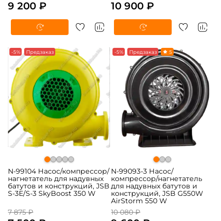
9 200 ₽
10 900 ₽
-5%
Предзаказ
-5%
Предзаказ
5
N-99104 Насос/компрессор/
N-99093-3 Насос/
нагнетатель для надувных
компрессор/нагнетатель
батутов и конструкций, JSB
для надувных батутов и
S-3E/S-3 SkyBoost 350 W
конструкций, JSB G550W
AirStorm 550 W
7 875 ₽
10 080 ₽