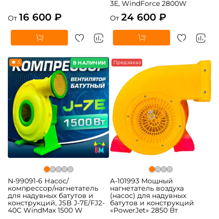
3E, WindForce 2800W
16 600 ₽
24 600 ₽
От
От
5
Предзаказ
В НАЛИЧИИ
N-99091-6 Насос/
A-101993 Мощный
компрессор/нагнетатель
нагнетатель воздуха
для надувных батутов и
(насос) для надувных
конструкций, JSB J-7E/FJ2-
батутов и конструкций
40C WindMax 1500 W
«PowerJet» 2850 Вт