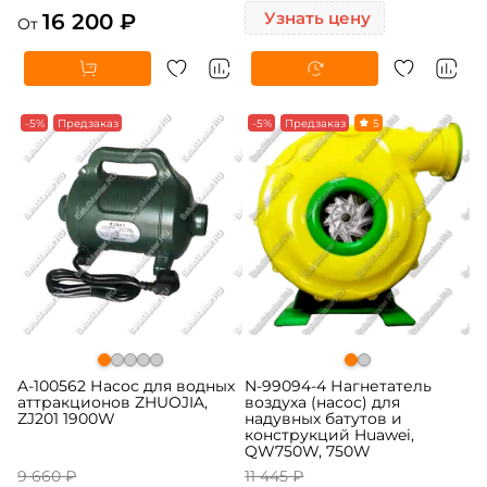
16 200 ₽
Узнать цену
От
-5%
Предзаказ
-5%
Предзаказ
5
A-100562 Насос для водных
N-99094-4 Нагнетатель
аттракционов ZHUOJIA,
воздуха (насос) для
ZJ201 1900W
надувных батутов и
конструкций Huawei,
QW750W, 750W
9 660 ₽
11 445 ₽