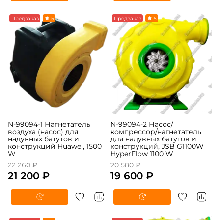
-5%
Предзаказ
5
-5%
Предзаказ
5
N-99094-1 Нагнетатель
N-99094-2 Насос/
воздуха (насос) для
компрессор/нагнетатель
надувных батутов и
для надувных батутов и
конструкций Huawei, 1500
конструкций, JSB G1100W
W
HyperFlow 1100 W
22 260 ₽
20 580 ₽
21 200 ₽
19 600 ₽