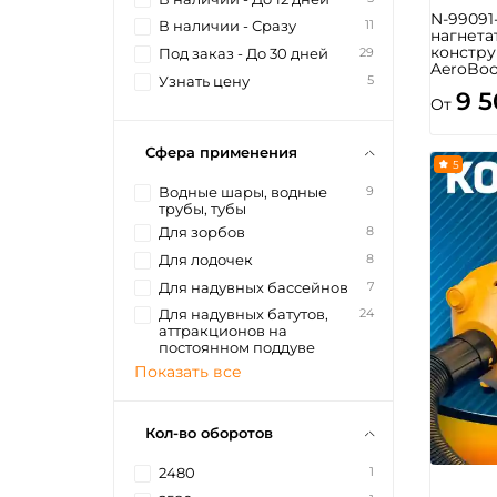
N-99091
11
В наличии - Сразу
нагнета
констру
29
Под заказ - До 30 дней
AeroBoo
5
Узнать цену
9 
От
Сфера применения
5
9
Водные шары, водные
трубы, тубы
8
Для зорбов
8
Для лодочек
7
Для надувных бассейнов
24
Для надувных батутов,
аттракционов на
постоянном поддуве
Показать все
Кол-во оборотов
1
2480