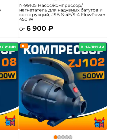
N-99105 Насос/компрессор/
х
нагнетатель для надувных батутов и
конструкций, JSB S-4E/S-4 FlowPower
450 W
6 900 ₽
От
5
НАЛИЧИИ
В НАЛИЧИИ