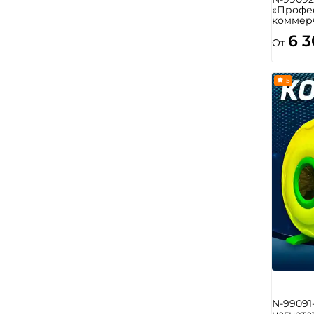
«Профе
коммерч
6 
От
5
N-99091