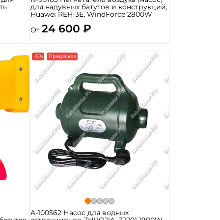
ть
для надувных батутов и конструкций,
Huawei REH-3E, WindForce 2800W
24 600 ₽
От
-5%
Предзаказ
ь
A-100562 Насос для водных