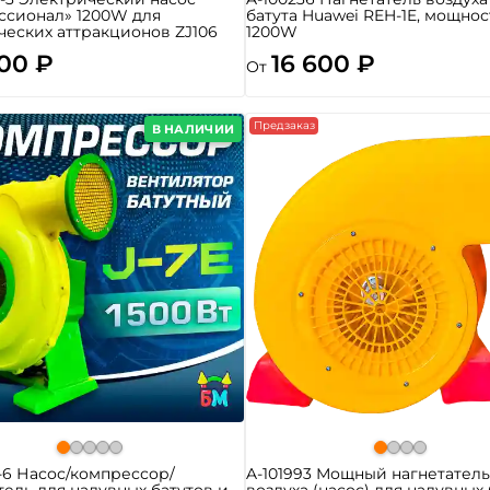
ссионал» 1200W для
батута Huawei REH-1E, мощнос
еских аттракционов ZJ106
1200W
300 ₽
16 600 ₽
От
Предзаказ
В НАЛИЧИИ
-6 Насос/компрессор/
A-101993 Мощный нагнетател