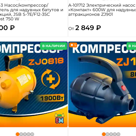
-3 Насос/компрессор/
A-101712 Электрический насос
тель для надувных батутов и
«Компакт» 600W для надувны
кций, JSB S-7E/F12-35C
аттракционов ZJ901
st 750 W
500 ₽
2 849 ₽
От
5
В НАЛИЧИИ
В 