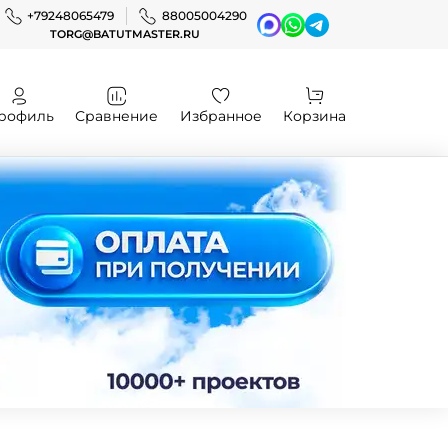
+79248065479
88005004290
TORG@BATUTMASTER.RU
рофиль
Сравнение
Избранное
Корзина