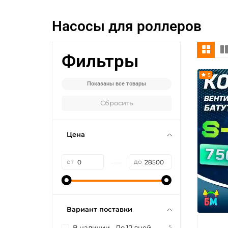
Насосы для роллеров
Фильтры
5
Показаны все товары
Сбросить
Цена
—
от
до
Вариант поставки
5
В наличии - До 12 дней