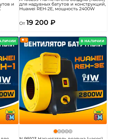
утов и
для надувных батутов и конструкций,
C
Huawei REH-2E, мощность 2400W
19 200 ₽
От
5
НАЛИЧИИ
В НАЛИЧИИ
 для
N-99103 Нагнетатель воздуха (насос)