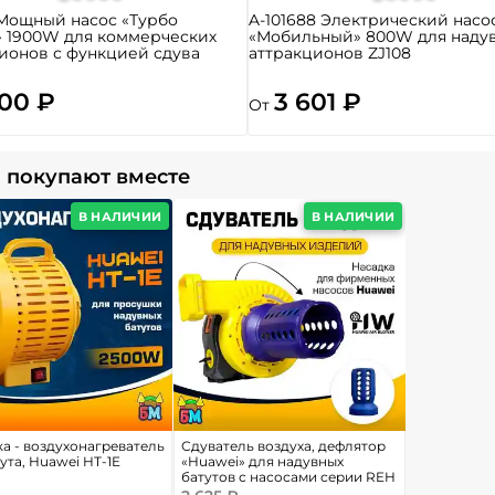
Мощный насос «Турбо
A-101688 Электрический насо
» 1900W для коммерческих
«Мобильный» 800W для наду
ионов с функцией сдува
аттракционов ZJ108
900 ₽
3 601 ₽
От
 покупают вместе
В НАЛИЧИИ
В НАЛИЧИИ
а - воздухонагреватель
Сдуватель воздуха, дефлятор
ута, Huawei HT-1E
«Huawei» для надувных
батутов с насосами серии REH