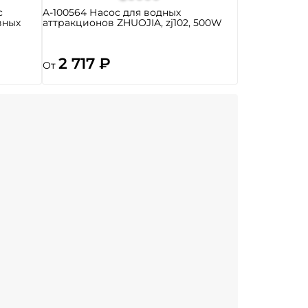
с
A-100564 Насос для водных
вных
аттракционов ZHUOJIA, zj102, 500W
2 717 ₽
От