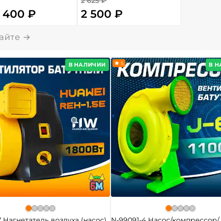
2 625 ₽
4 400 ₽
2 500 ₽
5
В НАЛИЧИИ
В 
7 Нагнетатель воздуха (насос)
N-99091-4 Насос/компрессор/