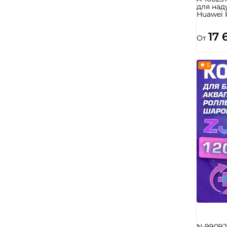
для над
Huawei 
17 
От
5
N-99092