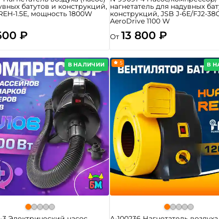
увных батутов и конструкций,
нагнетатель для надувных бат
REH-1.5E, мощность 1800W
конструкций, JSB J-6E/FJ2-38
AeroDrive 1100 W
600 ₽
13 800 ₽
От
5
В НАЛИЧИИ
В 
-3 Электрический насос
A-100236 Нагнетатель воздуха