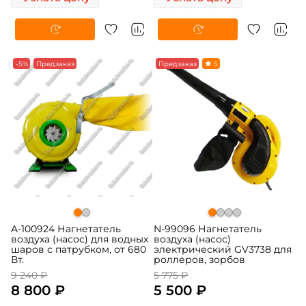
-5%
Предзаказ
-5%
Предзаказ
5
A-100924 Нагнетатель
N-99096 Нагнетатель
воздуха (насос) для водных
воздуха (насос)
шаров с патрубком, от 680
электрический GV3738 для
Вт.
роллеров, зорбов
9 240 ₽
5 775 ₽
8 800 ₽
5 500 ₽