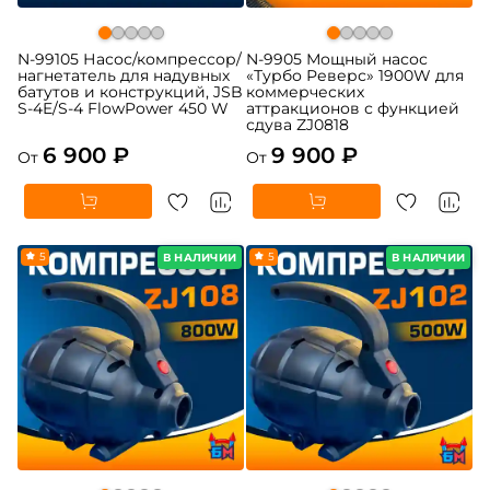
N-99105 Насос/компрессор/
N-9905 Мощный насос
нагнетатель для надувных
«Турбо Реверс» 1900W для
батутов и конструкций, JSB
коммерческих
S-4E/S-4 FlowPower 450 W
аттракционов с функцией
сдува ZJ0818
6 900 ₽
9 900 ₽
От
От
5
5
В НАЛИЧИИ
В НАЛИЧИИ