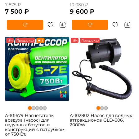
7 875 ₽
10 080 ₽
7 500 ₽
9 600 ₽
-5%
Предзаказ
5
-5%
Предзаказ
A-101679 Нагнетатель
A-102802 Насос для водных
воздуха (насос) для
аттракционов GLD-606,
надувных батутов и
2000W
конструкций с патрубком,
от 750 Вт.