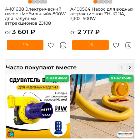
A-101688 Электрический
A-100564 Насос для водных
насос «Мобильный» 800W
аттракционов ZHUOJIA,
для надувных
zj102, 500W
аттракционов ZJ108
3 601 ₽
2 717 ₽
От
От
Часто покупают вместе
В НАЛИЧИИ
В НАЛИЧИИ