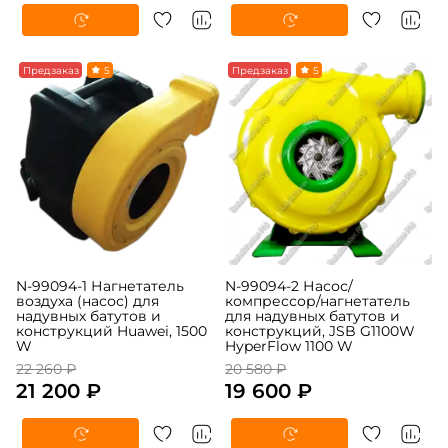
-5%
Предзаказ
5
-5%
Предзаказ
5
N-99094-1 Нагнетатель
N-99094-2 Насос/
воздуха (насос) для
компрессор/нагнетатель
надувных батутов и
для надувных батутов и
конструкций Huawei, 1500
конструкций, JSB G1100W
W
HyperFlow 1100 W
22 260 ₽
20 580 ₽
21 200 ₽
19 600 ₽