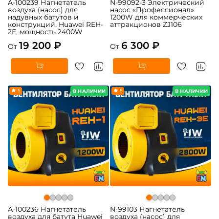
A-100239 Нагнетатель
N-99092-3 Электрический
воздуха (насос) для
насос «Профессионал»
надувных батутов и
1200W для коммерческих
конструкций, Huawei REH-
аттракционов ZJ106
2E, мощность 2400W
19 200 ₽
6 300 ₽
От
От
5
5
В НАЛИЧИИ
В НАЛИЧИИ
A-100236 Нагнетатель
N-99103 Нагнетатель
воздуха для батута Huawei
воздуха (насос) для