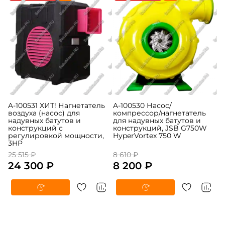
A-100531 ХИТ! Нагнетатель
A-100530 Насос/
воздуха (насос) для
компрессор/нагнетатель
надувных батутов и
для надувных батутов и
конструкций c
конструкций, JSB G750W
регулировкой мощности,
HyperVortex 750 W
3HP
25 515 ₽
8 610 ₽
24 300 ₽
8 200 ₽