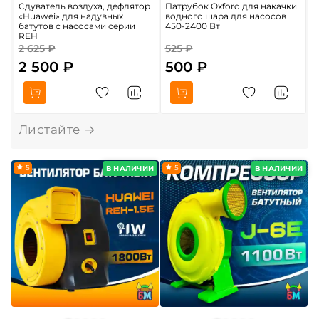
Сдуватель воздуха, дефлятор
Патрубок Oxford для накачки
С
«Huawei» для надувных
водного шара для насосов
в
батутов с насосами серии
450-2400 Вт
б
REH
2 625 ₽
525 ₽
2 500 ₽
500 ₽
О
5
5
В НАЛИЧИИ
В НАЛИЧИИ