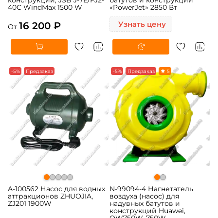
40C WindMax 1500 W
«PowerJet» 2850 Вт
16 200 ₽
Узнать цену
От
-5%
Предзаказ
-5%
Предзаказ
5
A-100562 Насос для водных
N-99094-4 Нагнетатель
аттракционов ZHUOJIA,
воздуха (насос) для
ZJ201 1900W
надувных батутов и
конструкций Huawei,