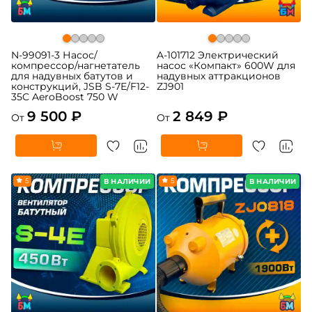
N-99091-3 Насос/
A-101712 Электрический
компрессор/нагнетатель
насос «Компакт» 600W для
для надувных батутов и
надувных аттракционов
конструкций, JSB S-7E/F12-
ZJ901
35C AeroBoost 750 W
9 500 ₽
2 849 ₽
От
От
5
5
В НАЛИЧИИ
В НАЛИЧИИ