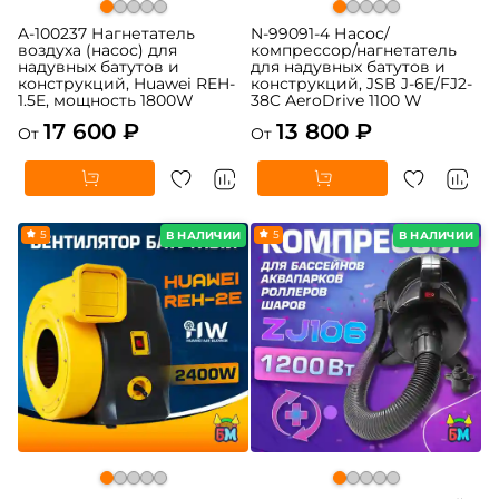
A-100237 Нагнетатель
N-99091-4 Насос/
воздуха (насос) для
компрессор/нагнетатель
надувных батутов и
для надувных батутов и
конструкций, Huawei REH-
конструкций, JSB J-6E/FJ2-
1.5E, мощность 1800W
38C AeroDrive 1100 W
17 600 ₽
13 800 ₽
От
От
5
5
В НАЛИЧИИ
В НАЛИЧИИ