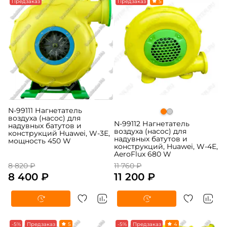
-5%
Предзаказ
-5%
Предзаказ
5
N-99111 Нагнетатель
воздуха (насос) для
N-99112 Нагнетатель
надувных батутов и
воздуха (насос) для
конструкций Huawei, W-3E,
надувных батутов и
мощность 450 W
конструкций, Huawei, W-4E,
AeroFlux 680 W
8 820 ₽
11 760 ₽
8 400 ₽
11 200 ₽
-5%
Предзаказ
5
-5%
Предзаказ
4