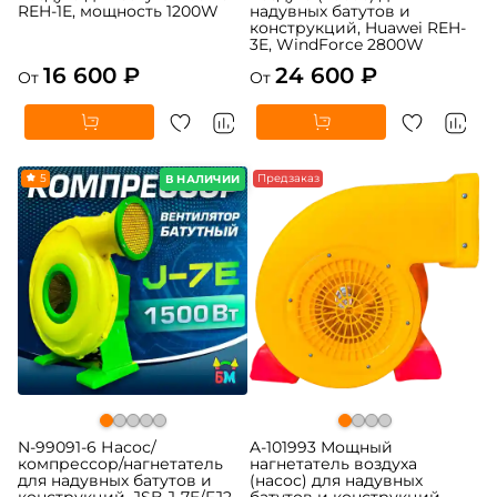
REH-1E, мощность 1200W
надувных батутов и
конструкций, Huawei REH-
3E, WindForce 2800W
16 600 ₽
24 600 ₽
От
От
5
Предзаказ
В НАЛИЧИИ
N-99091-6 Насос/
A-101993 Мощный
компрессор/нагнетатель
нагнетатель воздуха
для надувных батутов и
(насос) для надувных
конструкций, JSB J-7E/FJ2-
батутов и конструкций