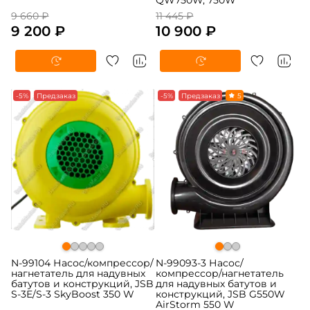
QW750W, 750W
9 660 ₽
11 445 ₽
9 200 ₽
10 900 ₽
-5%
Предзаказ
-5%
Предзаказ
5
N-99104 Насос/компрессор/
N-99093-3 Насос/
нагнетатель для надувных
компрессор/нагнетатель
батутов и конструкций, JSB
для надувных батутов и
S-3E/S-3 SkyBoost 350 W
конструкций, JSB G550W
AirStorm 550 W