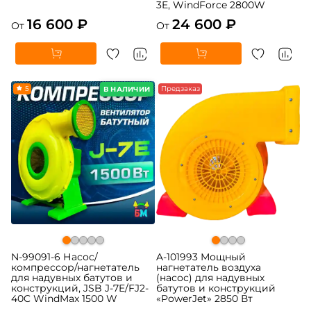
3E, WindForce 2800W
16 600 ₽
24 600 ₽
От
От
5
Предзаказ
В НАЛИЧИИ
N-99091-6 Насос/
A-101993 Мощный
компрессор/нагнетатель
нагнетатель воздуха
для надувных батутов и
(насос) для надувных
конструкций, JSB J-7E/FJ2-
батутов и конструкций
40C WindMax 1500 W
«PowerJet» 2850 Вт