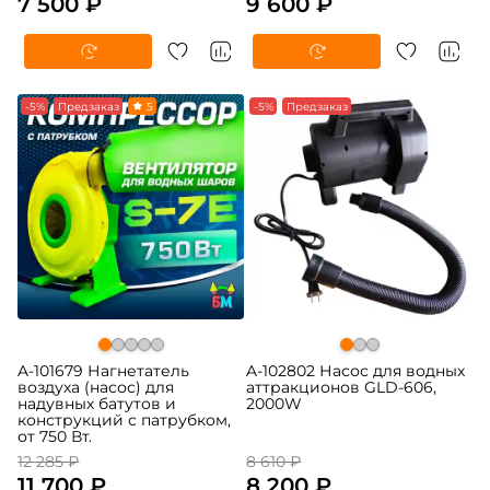
7 500 ₽
9 600 ₽
-5%
Предзаказ
5
-5%
Предзаказ
A-101679 Нагнетатель
A-102802 Насос для водных
воздуха (насос) для
аттракционов GLD-606,
надувных батутов и
2000W
конструкций с патрубком,
от 750 Вт.
12 285 ₽
8 610 ₽
11 700 ₽
8 200 ₽