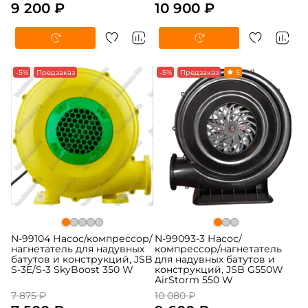
9 200 ₽
10 900 ₽
-5%
Предзаказ
-5%
Предзаказ
5
N-99104 Насос/компрессор/
N-99093-3 Насос/
нагнетатель для надувных
компрессор/нагнетатель
батутов и конструкций, JSB
для надувных батутов и
S-3E/S-3 SkyBoost 350 W
конструкций, JSB G550W
AirStorm 550 W
7 875 ₽
10 080 ₽