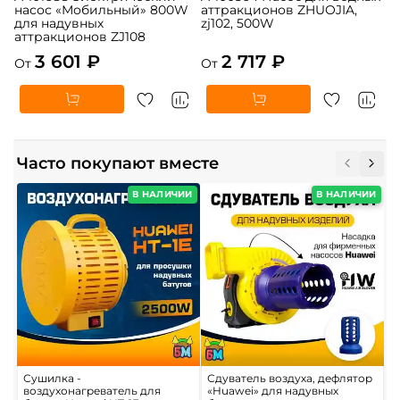
насос «Мобильный» 800W
аттракционов ZHUOJIA,
для надувных
zj102, 500W
аттракционов ZJ108
3 601 ₽
2 717 ₽
От
От
Часто покупают вместе
В НАЛИЧИИ
В НАЛИЧИИ
Сушилка -
Сдуватель воздуха, дефлятор
П
воздухонагреватель для
«Huawei» для надувных
в