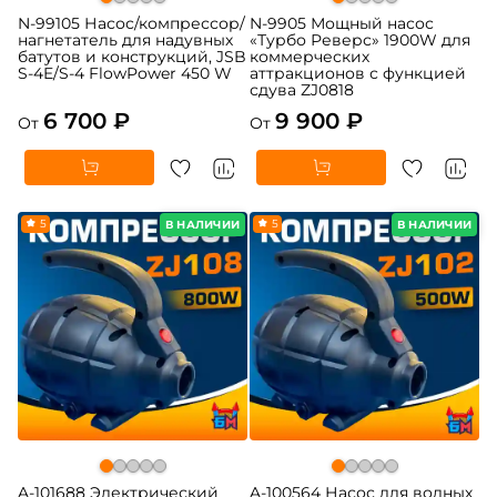
N-99105 Насос/компрессор/
N-9905 Мощный насос
нагнетатель для надувных
«Турбо Реверс» 1900W для
батутов и конструкций, JSB
коммерческих
S-4E/S-4 FlowPower 450 W
аттракционов с функцией
сдува ZJ0818
6 700 ₽
9 900 ₽
От
От
5
5
В НАЛИЧИИ
В НАЛИЧИИ
A-101688 Электрический
A-100564 Насос для водных