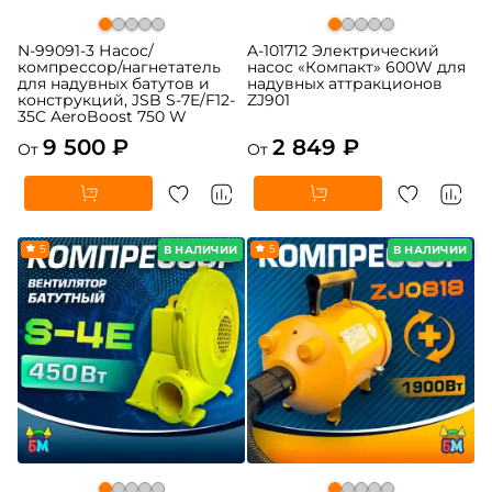
N-99091-3 Насос/
A-101712 Электрический
компрессор/нагнетатель
насос «Компакт» 600W для
для надувных батутов и
надувных аттракционов
конструкций, JSB S-7E/F12-
ZJ901
35C AeroBoost 750 W
9 500 ₽
2 849 ₽
От
От
5
5
В НАЛИЧИИ
В НАЛИЧИИ