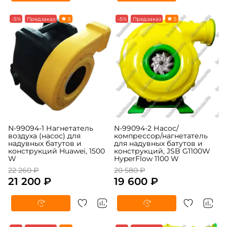
-5%
Предзаказ
5
-5%
Предзаказ
5
N-99094-1 Нагнетатель
N-99094-2 Насос/
воздуха (насос) для
компрессор/нагнетатель
надувных батутов и
для надувных батутов и
конструкций Huawei, 1500
конструкций, JSB G1100W
W
HyperFlow 1100 W
22 260 ₽
20 580 ₽
21 200 ₽
19 600 ₽