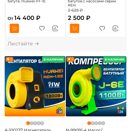
батута, Huawei HT-1E
батутов с насосами серии
4
REH
2 625 ₽
5
14 400 ₽
2 500 ₽
От
5
5
В НАЛИЧИИ
В НАЛИЧИИ
A-100237 Нагнетатель
N-99091-4 Насос/