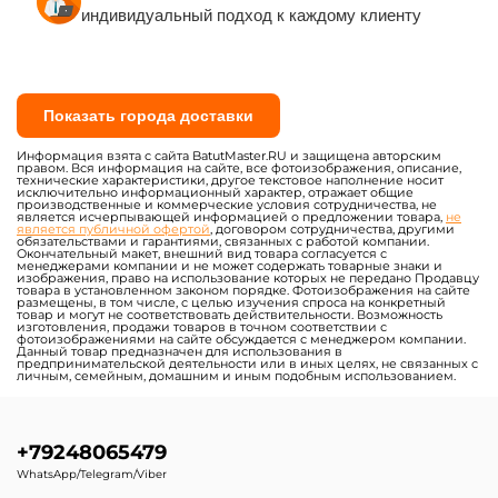
индивидуальный подход к каждому клиенту
Показать города доставки
Информация взята с сайта BatutMaster.RU и защищена авторским
правом. Вся информация на сайте, все фотоизображения, описание,
технические характеристики, другое текстовое наполнение носит
исключительно информационный характер, отражает общие
производственные и коммерческие условия сотрудничества, не
является исчерпывающей информацией о предложении товара,
не
является публичной офертой
, договором сотрудничества, другими
обязательствами и гарантиями, связанных с работой компании.
Окончательный макет, внешний вид товара согласуется с
менеджерами компании и не может содержать товарные знаки и
изображения, право на использование которых не передано Продавцу
товара в установленном законом порядке. Фотоизображения на сайте
размещены, в том числе, с целью изучения спроса на конкретный
товар и могут не соответствовать действительности. Возможность
изготовления, продажи товаров в точном соответствии с
фотоизображениями на сайте обсуждается с менеджером компании.
Данный товар предназначен для использования в
предпринимательской деятельности или в иных целях, не связанных с
личным, семейным, домашним и иным подобным использованием.
+79248065479
WhatsApp/Telegram/Viber