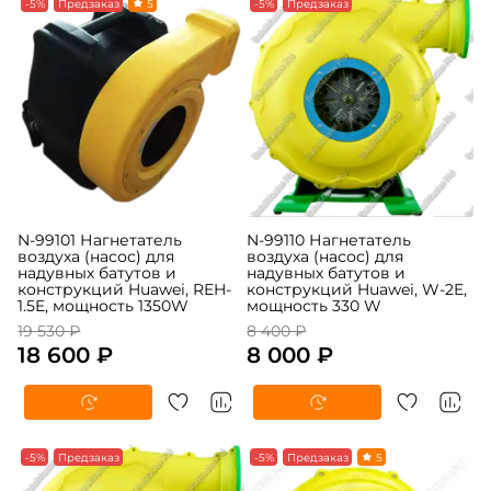
-5%
Предзаказ
5
-5%
Предзаказ
N-99101 Нагнетатель
N-99110 Нагнетатель
воздуха (насос) для
воздуха (насос) для
надувных батутов и
надувных батутов и
конструкций Huawei, REH-
конструкций Huawei, W-2E,
1.5E, мощность 1350W
мощность 330 W
19 530 ₽
8 400 ₽
18 600 ₽
8 000 ₽
-5%
Предзаказ
-5%
Предзаказ
5