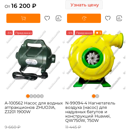
16 200 ₽
Узнать цену
От
-5%
Предзаказ
-5%
Предзаказ
5
A-100562 Насос для водных
N-99094-4 Нагнетатель
аттракционов ZHUOJIA,
воздуха (насос) для
ZJ201 1900W
надувных батутов и
конструкций Huawei,
QW750W, 750W
9 660 ₽
11 445 ₽