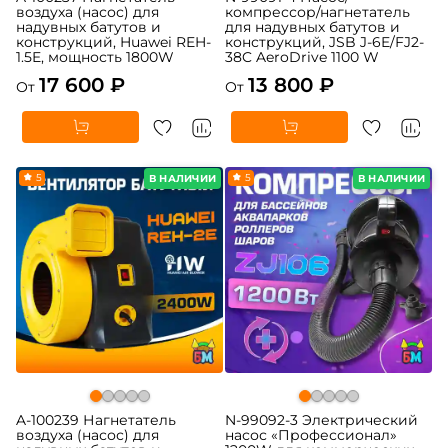
воздуха (насос) для
компрессор/нагнетатель
надувных батутов и
для надувных батутов и
конструкций, Huawei REH-
конструкций, JSB J-6E/FJ2-
1.5E, мощность 1800W
38C AeroDrive 1100 W
17 600 ₽
13 800 ₽
От
От
5
5
В НАЛИЧИИ
В НАЛИЧИИ
A-100239 Нагнетатель
N-99092-3 Электрический
воздуха (насос) для
насос «Профессионал»