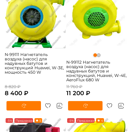
N-99111 Нагнетатель
воздуха (насос) для
N-99112 Нагнетатель
надувных батутов и
воздуха (насос) для
конструкций Huawei, W-3E,
надувных батутов и
мощность 450 W
конструкций, Huawei, W-4E,
AeroFlux 680 W
8 820 ₽
11 760 ₽
8 400 ₽
11 200 ₽
-5%
Предзаказ
5
-5%
Предзаказ
4