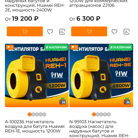
надувных батутов и
1200W для коммерческих
конструкций, Huawei REH-
аттракционов ZJ106
2E, мощность 2400W
19 200 ₽
6 300 ₽
От
От
5
5
В НАЛИЧИИ
В НАЛИЧИИ
A-100236 Нагнетатель
N-99103 Нагнетатель
воздуха для батута Huawei
воздуха (насос) для
REH-1E, мощность 1200W
надувных батутов и
конструкций, Huawei REH-