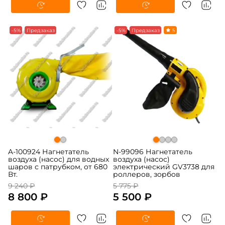
-5%
Предзаказ
-5%
Предзаказ
5
A-100924 Нагнетатель
N-99096 Нагнетатель
воздуха (насос) для водных
воздуха (насос)
шаров с патрубком, от 680
электрический GV3738 для
Вт.
роллеров, зорбов
9 240 ₽
5 775 ₽
8 800 ₽
5 500 ₽