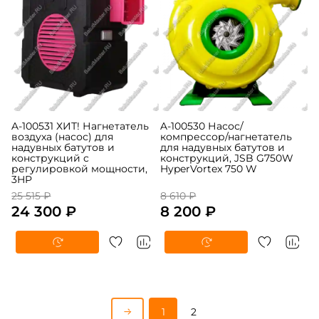
A-100531 ХИТ! Нагнетатель
A-100530 Насос/
воздуха (насос) для
компрессор/нагнетатель
надувных батутов и
для надувных батутов и
конструкций c
конструкций, JSB G750W
регулировкой мощности,
HyperVortex 750 W
3HP
25 515 ₽
8 610 ₽
24 300 ₽
8 200 ₽
1
2