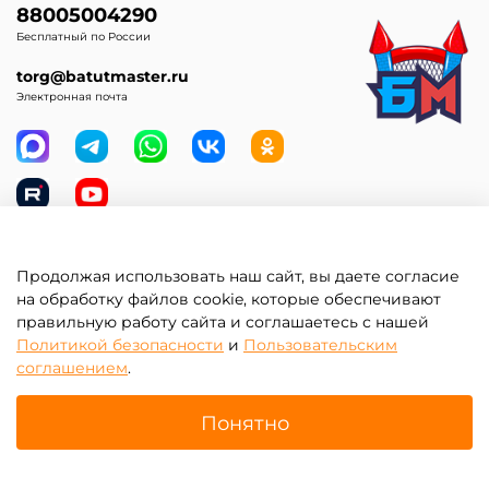
88005004290
Бесплатный по России
torg@batutmaster.ru
Электронная почта
Продолжая использовать наш сайт, вы даете согласие
Самое главное
на обработку файлов cookie, которые обеспечивают
правильную работу сайта и соглашаетесь с нашей
Клиентам
Политикой безопасности
и
Пользовательским
соглашением
.
Информация
Понятно
Главная
Поиск
Корзина
Избранное
Профиль