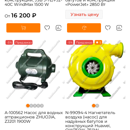
40C WindMax 1500 W
«PowerJet» 2850 Вт
16 200 ₽
Узнать цену
От
-5%
Предзаказ
-5%
Предзаказ
5
A-100562 Насос для водных
N-99094-4 Нагнетатель
аттракционов ZHUOJIA,
воздуха (насос) для
ZJ201 1900W
надувных батутов и
конструкций Huawei,