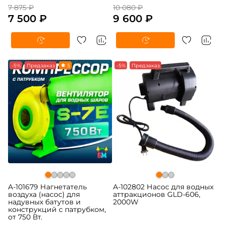
7 875 ₽
10 080 ₽
7 500 ₽
9 600 ₽
-5%
Предзаказ
5
-5%
Предзаказ
A-101679 Нагнетатель
A-102802 Насос для водных
воздуха (насос) для
аттракционов GLD-606,
надувных батутов и
2000W
конструкций с патрубком,
от 750 Вт.