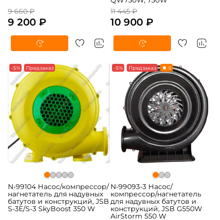
QW750W, 750W
9 660 ₽
11 445 ₽
9 200 ₽
10 900 ₽
-5%
Предзаказ
-5%
Предзаказ
5
N-99104 Насос/компрессор/
N-99093-3 Насос/
нагнетатель для надувных
компрессор/нагнетатель
батутов и конструкций, JSB
для надувных батутов и
S-3E/S-3 SkyBoost 350 W
конструкций, JSB G550W
AirStorm 550 W