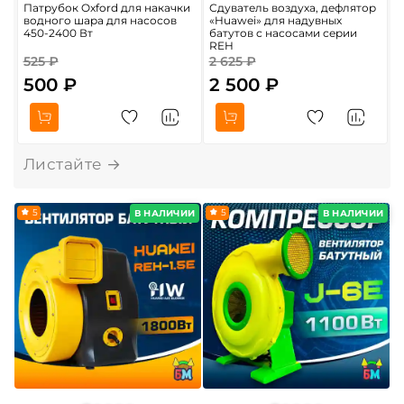
Патрубок Oxford для накачки
Сдуватель воздуха, дефлятор
С
водного шара для насосов
«Huawei» для надувных
в
450-2400 Вт
батутов с насосами серии
б
REH
525 ₽
2 625 ₽
500 ₽
2 500 ₽
О
5
5
В НАЛИЧИИ
В НАЛИЧИИ