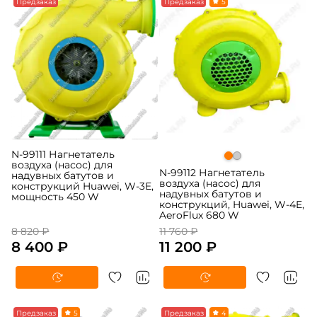
-5%
Предзаказ
-5%
Предзаказ
5
N-99111 Нагнетатель
воздуха (насос) для
N-99112 Нагнетатель
надувных батутов и
воздуха (насос) для
конструкций Huawei, W-3E,
надувных батутов и
мощность 450 W
конструкций, Huawei, W-4E,
AeroFlux 680 W
8 820 ₽
11 760 ₽
8 400 ₽
11 200 ₽
-5%
Предзаказ
5
-5%
Предзаказ
4