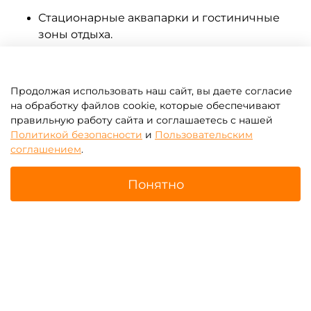
Стационарные аквапарки и гостиничные
зоны отдыха.
Выездные мероприятия и сезонные
аттракционы.
Точки проката водных развлечений.
Продолжая использовать наш сайт, вы даете согласие
Частные развлекательные площадки с
на обработку файлов cookie, которые обеспечивают
коммерческим обслуживанием.
правильную работу сайта и соглашаетесь с нашей
Политикой безопасности
и
Пользовательским
Как выбрать насос для надувного бассейна?
соглашением
.
При подборе модели важно учитывать:
Понятно
Размер и объём бассейна.
Необходимую мощность и
Главная
Поиск
Корзина
Избранное
Профиль
производительность.
Условия эксплуатации (стационар или
выезд).
Совместимость с типом клапанов
используемого оборудования.