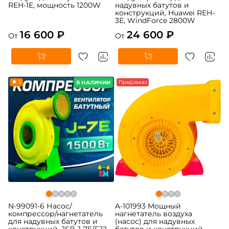
REH-1E, мощность 1200W
надувных батутов и
конструкций, Huawei REH-
3E, WindForce 2800W
16 600 ₽
24 600 ₽
От
От
5
Предзаказ
В НАЛИЧИИ
N-99091-6 Насос/
A-101993 Мощный
компрессор/нагнетатель
нагнетатель воздуха
для надувных батутов и
(насос) для надувных
конструкций, JSB J-7E/FJ2-
батутов и конструкций