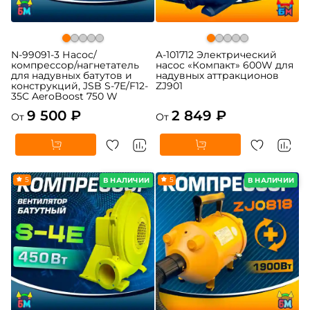
N-99091-3 Насос/
A-101712 Электрический
компрессор/нагнетатель
насос «Компакт» 600W для
для надувных батутов и
надувных аттракционов
конструкций, JSB S-7E/F12-
ZJ901
35C AeroBoost 750 W
9 500 ₽
2 849 ₽
От
От
5
5
В НАЛИЧИИ
В НАЛИЧИИ