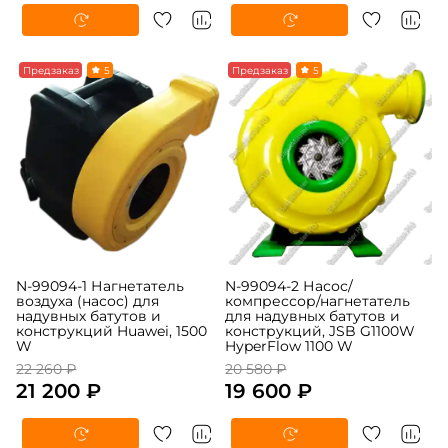
-5%
Предзаказ
5
-5%
Предзаказ
5
N-99094-1 Нагнетатель
N-99094-2 Насос/
воздуха (насос) для
компрессор/нагнетатель
надувных батутов и
для надувных батутов и
конструкций Huawei, 1500
конструкций, JSB G1100W
W
HyperFlow 1100 W
22 260 ₽
20 580 ₽
21 200 ₽
19 600 ₽