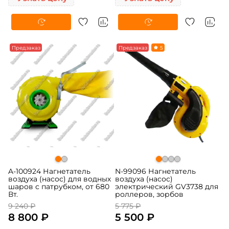
-5%
Предзаказ
-5%
Предзаказ
5
A-100924 Нагнетатель
N-99096 Нагнетатель
воздуха (насос) для водных
воздуха (насос)
шаров с патрубком, от 680
электрический GV3738 для
Вт.
роллеров, зорбов
9 240 ₽
5 775 ₽
8 800 ₽
5 500 ₽