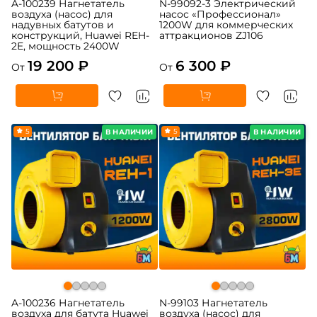
A-100239 Нагнетатель
N-99092-3 Электрический
воздуха (насос) для
насос «Профессионал»
надувных батутов и
1200W для коммерческих
конструкций, Huawei REH-
аттракционов ZJ106
2E, мощность 2400W
19 200 ₽
6 300 ₽
От
От
5
5
В НАЛИЧИИ
В НАЛИЧИИ
A-100236 Нагнетатель
N-99103 Нагнетатель
воздуха для батута Huawei
воздуха (насос) для