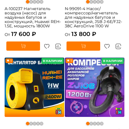
A-100237 Нагнетатель
N-99091-4 Насос/
воздуха (насос) для
компрессор/нагнетатель
надувных батутов и
для надувных батутов и
конструкций, Huawei REH-
конструкций, JSB J-6E/FJ2-
1.5E, мощность 1800W
38C AeroDrive 1100 W
17 600 ₽
13 800 ₽
От
От
5
5
В НАЛИЧИИ
В НАЛИЧИИ