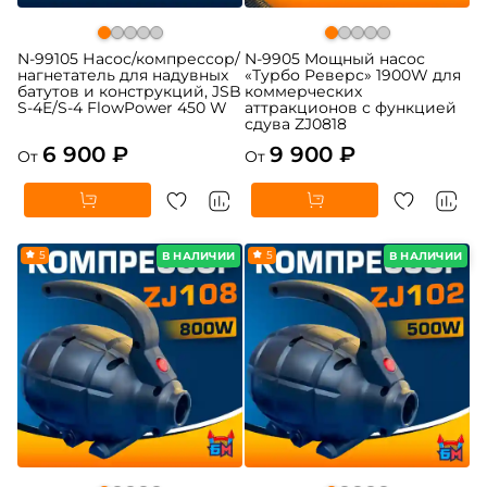
N-99105 Насос/компрессор/
N-9905 Мощный насос
нагнетатель для надувных
«Турбо Реверс» 1900W для
батутов и конструкций, JSB
коммерческих
S-4E/S-4 FlowPower 450 W
аттракционов с функцией
сдува ZJ0818
6 900 ₽
9 900 ₽
От
От
5
5
В НАЛИЧИИ
В НАЛИЧИИ