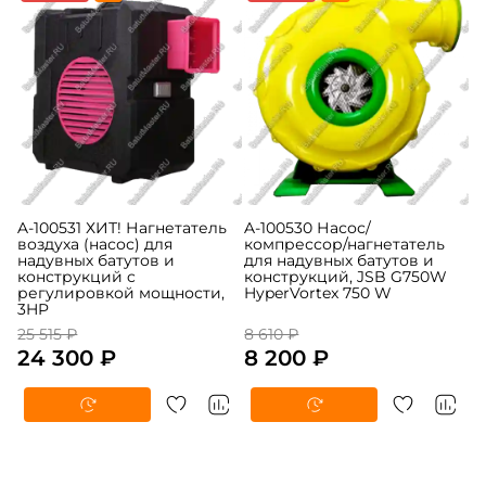
A-100531 ХИТ! Нагнетатель
A-100530 Насос/
воздуха (насос) для
компрессор/нагнетатель
надувных батутов и
для надувных батутов и
конструкций c
конструкций, JSB G750W
регулировкой мощности,
HyperVortex 750 W
3HP
25 515 ₽
8 610 ₽
24 300 ₽
8 200 ₽