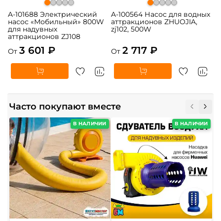
A-101688 Электрический
A-100564 Насос для водных
насос «Мобильный» 800W
аттракционов ZHUOJIA,
для надувных
zj102, 500W
аттракционов ZJ108
3 601 ₽
2 717 ₽
От
От
Часто покупают вместе
В НАЛИЧИИ
В НАЛИЧИИ