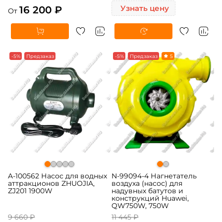
16 200 ₽
Узнать цену
От
-5%
Предзаказ
-5%
Предзаказ
5
A-100562 Насос для водных
N-99094-4 Нагнетатель
аттракционов ZHUOJIA,
воздуха (насос) для
ZJ201 1900W
надувных батутов и
конструкций Huawei,
QW750W, 750W
9 660 ₽
11 445 ₽