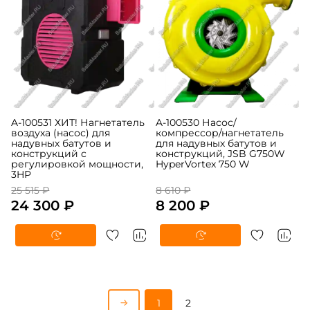
A-100531 ХИТ! Нагнетатель
A-100530 Насос/
воздуха (насос) для
компрессор/нагнетатель
надувных батутов и
для надувных батутов и
конструкций c
конструкций, JSB G750W
регулировкой мощности,
HyperVortex 750 W
3HP
25 515 ₽
8 610 ₽
24 300 ₽
8 200 ₽
1
2