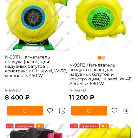
N-99111 Нагнетатель
воздуха (насос) для
N-99112 Нагнетатель
надувных батутов и
воздуха (насос) для
конструкций Huawei, W-3E,
надувных батутов и
мощность 450 W
конструкций, Huawei, W-4E,
AeroFlux 680 W
8 820 ₽
11 760 ₽
8 400 ₽
11 200 ₽
-5%
Предзаказ
5
-5%
Предзаказ
4