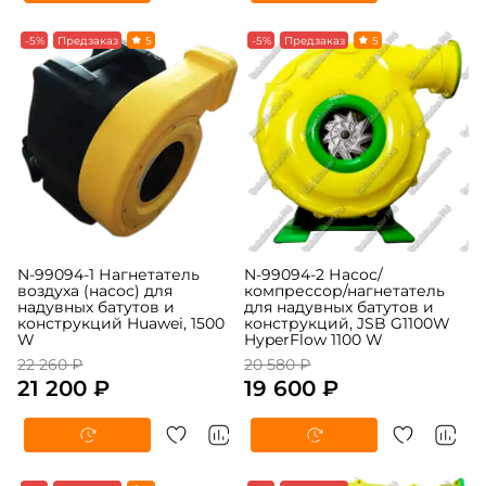
-5%
Предзаказ
5
-5%
Предзаказ
5
N-99094-1 Нагнетатель
N-99094-2 Насос/
воздуха (насос) для
компрессор/нагнетатель
надувных батутов и
для надувных батутов и
конструкций Huawei, 1500
конструкций, JSB G1100W
W
HyperFlow 1100 W
22 260 ₽
20 580 ₽
21 200 ₽
19 600 ₽