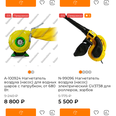
-5%
Предзаказ
-5%
Предзаказ
5
A-100924 Нагнетатель
N-99096 Нагнетатель
воздуха (насос) для водных
воздуха (насос)
шаров с патрубком, от 680
электрический GV3738 для
Вт.
роллеров, зорбов
9 240 ₽
5 775 ₽
8 800 ₽
5 500 ₽