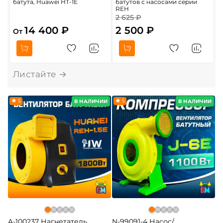
батута, Huawei HT-1E
батутов с насосами серии
4
REH
2 625 ₽
5
14 400 ₽
2 500 ₽
От
5
5
В НАЛИЧИИ
В НАЛИЧИИ
A-100237 Нагнетатель
N-99091-4 Насос/