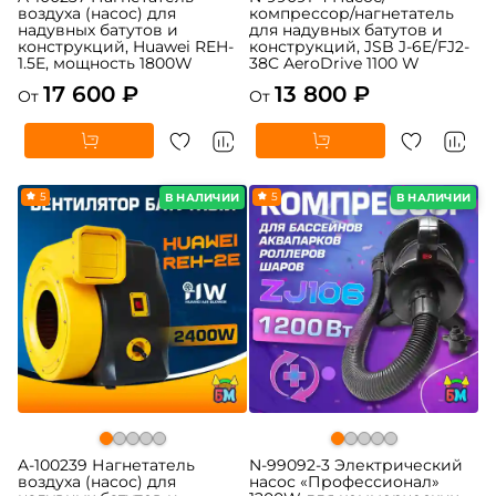
воздуха (насос) для
компрессор/нагнетатель
надувных батутов и
для надувных батутов и
конструкций, Huawei REH-
конструкций, JSB J-6E/FJ2-
1.5E, мощность 1800W
38C AeroDrive 1100 W
17 600 ₽
13 800 ₽
От
От
5
5
В НАЛИЧИИ
В НАЛИЧИИ
A-100239 Нагнетатель
N-99092-3 Электрический
воздуха (насос) для
насос «Профессионал»