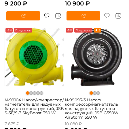
9 200 ₽
10 900 ₽
-5%
Предзаказ
-5%
Предзаказ
5
N-99104 Насос/компрессор/
N-99093-3 Насос/
нагнетатель для надувных
компрессор/нагнетатель
батутов и конструкций, JSB
для надувных батутов и
S-3E/S-3 SkyBoost 350 W
конструкций, JSB G550W
AirStorm 550 W
7 875 ₽
10 080 ₽