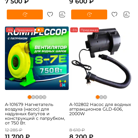
7 500 ₽
9 600 ₽
-5%
Предзаказ
5
-5%
Предзаказ
A-101679 Нагнетатель
A-102802 Насос для водных
воздуха (насос) для
аттракционов GLD-606,
надувных батутов и
2000W
конструкций с патрубком,
от 750 Вт.
12 285 ₽
8 610 ₽
11 700 ₽
8 200 ₽