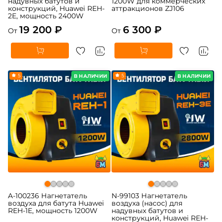
надувных батутов и
1200W для коммерческих
конструкций, Huawei REH-
аттракционов ZJ106
2E, мощность 2400W
19 200 ₽
6 300 ₽
От
От
5
5
В НАЛИЧИИ
В НАЛИЧИИ
A-100236 Нагнетатель
N-99103 Нагнетатель
воздуха для батута Huawei
воздуха (насос) для
REH-1E, мощность 1200W
надувных батутов и
конструкций, Huawei REH-