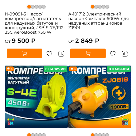
N-99091-3 Насос/
A-101712 Электрический
компрессор/нагнетатель
насос «Компакт» 600W для
для надувных батутов и
надувных аттракционов
конструкций, JSB S-7E/F12-
ZJ901
35C AeroBoost 750 W
9 500 ₽
2 849 ₽
От
От
5
5
В НАЛИЧИИ
В НАЛИЧИИ