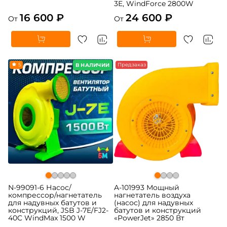
3E, WindForce 2800W
16 600 ₽
24 600 ₽
От
От
5
Предзаказ
В НАЛИЧИИ
N-99091-6 Насос/
A-101993 Мощный
компрессор/нагнетатель
нагнетатель воздуха
для надувных батутов и
(насос) для надувных
конструкций, JSB J-7E/FJ2-
батутов и конструкций
40C WindMax 1500 W
«PowerJet» 2850 Вт