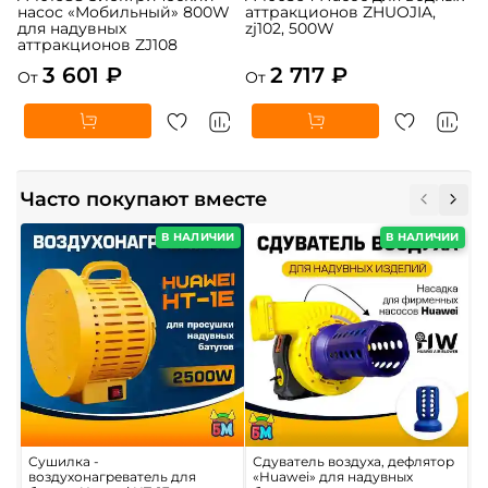
насос «Мобильный» 800W
аттракционов ZHUOJIA,
для надувных
zj102, 500W
аттракционов ZJ108
3 601 ₽
2 717 ₽
От
От
Часто покупают вместе
В НАЛИЧИИ
В НАЛИЧИИ
Сушилка -
Сдуватель воздуха, дефлятор
П
воздухонагреватель для
«Huawei» для надувных
в