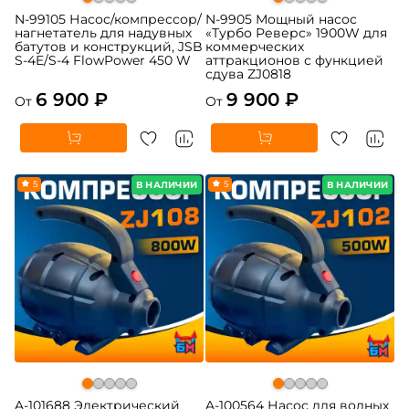
N-99105 Насос/компрессор/
N-9905 Мощный насос
нагнетатель для надувных
«Турбо Реверс» 1900W для
батутов и конструкций, JSB
коммерческих
S-4E/S-4 FlowPower 450 W
аттракционов с функцией
сдува ZJ0818
6 900 ₽
9 900 ₽
От
От
5
5
В НАЛИЧИИ
В НАЛИЧИИ
A-101688 Электрический
A-100564 Насос для водных