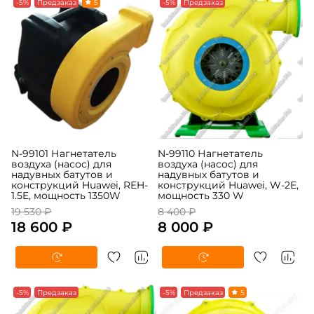
-5%
Предзаказ
5
-5%
Предзаказ
N-99101 Нагнетатель
N-99110 Нагнетатель
воздуха (насос) для
воздуха (насос) для
надувных батутов и
надувных батутов и
конструкций Huawei, REH-
конструкций Huawei, W-2E,
1.5E, мощность 1350W
мощность 330 W
19 530 ₽
8 400 ₽
18 600 ₽
8 000 ₽
-5%
Предзаказ
-5%
Предзаказ
5