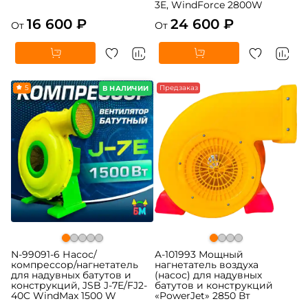
3E, WindForce 2800W
16 600 ₽
24 600 ₽
От
От
5
Предзаказ
В НАЛИЧИИ
N-99091-6 Насос/
A-101993 Мощный
компрессор/нагнетатель
нагнетатель воздуха
для надувных батутов и
(насос) для надувных
конструкций, JSB J-7E/FJ2-
батутов и конструкций
40C WindMax 1500 W
«PowerJet» 2850 Вт