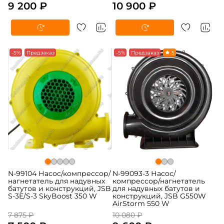
9 200 ₽
10 900 ₽
-5%
Предзаказ
-5%
Предзаказ
5
N-99104 Насос/компрессор/
N-99093-3 Насос/
нагнетатель для надувных
компрессор/нагнетатель
батутов и конструкций, JSB
для надувных батутов и
S-3E/S-3 SkyBoost 350 W
конструкций, JSB G550W
AirStorm 550 W
7 875 ₽
10 080 ₽