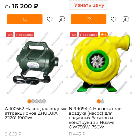
16 200 ₽
Узнать цену
От
-5%
Предзаказ
-5%
Предзаказ
5
A-100562 Насос для водных
N-99094-4 Нагнетатель
аттракционов ZHUOJIA,
воздуха (насос) для
ZJ201 1900W
надувных батутов и
конструкций Huawei,
QW750W, 750W
9 660 ₽
11 445 ₽