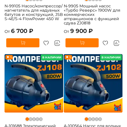
N-99105 Насос/компрессор/
N-9905 Мощный насос
нагнетатель для надувных
«Турбо Реверс» 1900W для
батутов и конструкций, JSB
коммерческих
S-4E/S-4 FlowPower 450 W
аттракционов с функцией
сдува ZJ0818
6 700 ₽
9 900 ₽
От
От
5
5
В НАЛИЧИИ
В НАЛИЧИИ
A-101688 Электрический
A-100564 Насос для водных