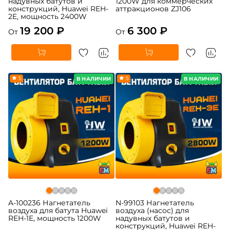
надувных батутов и
1200W для коммерческих
конструкций, Huawei REH-
аттракционов ZJ106
2E, мощность 2400W
19 200 ₽
6 300 ₽
От
От
5
5
В НАЛИЧИИ
В НАЛИЧИИ
A-100236 Нагнетатель
N-99103 Нагнетатель
воздуха для батута Huawei
воздуха (насос) для
REH-1E, мощность 1200W
надувных батутов и
конструкций, Huawei REH-