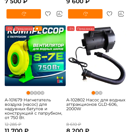
7 500 ₽
9 600 ₽
-5%
Предзаказ
5
-5%
Предзаказ
A-101679 Нагнетатель
A-102802 Насос для водных
воздуха (насос) для
аттракционов GLD-606,
надувных батутов и
2000W
конструкций с патрубком,
от 750 Вт.
12 285 ₽
8 610 ₽
11 700 ₽
8 200 ₽