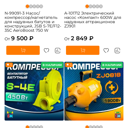
N-99091-3 Насос/
A-101712 Электрический
компрессор/нагнетатель
насос «Компакт» 600W для
для надувных батутов и
надувных аттракционов
конструкций, JSB S-7E/F12-
ZJ901
35C AeroBoost 750 W
9 500 ₽
2 849 ₽
От
От
5
5
В НАЛИЧИИ
В НАЛИЧИИ