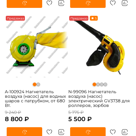
Предзаказ
Предзаказ
5
A-100924 Нагнетатель
N-99096 Нагнетатель
воздуха (насос) для водных
воздуха (насос)
шаров с патрубком, от 680
электрический GV3738 для
Вт.
роллеров, зорбов
9 240 ₽
5 775 ₽
8 800 ₽
5 500 ₽