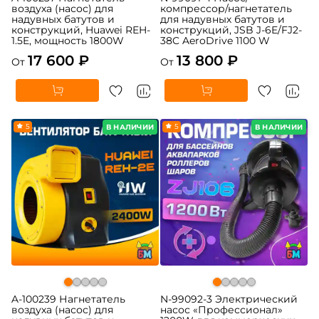
воздуха (насос) для
компрессор/нагнетатель
надувных батутов и
для надувных батутов и
конструкций, Huawei REH-
конструкций, JSB J-6E/FJ2-
1.5E, мощность 1800W
38C AeroDrive 1100 W
17 600 ₽
13 800 ₽
От
От
5
5
В НАЛИЧИИ
В НАЛИЧИИ
A-100239 Нагнетатель
N-99092-3 Электрический
воздуха (насос) для
насос «Профессионал»