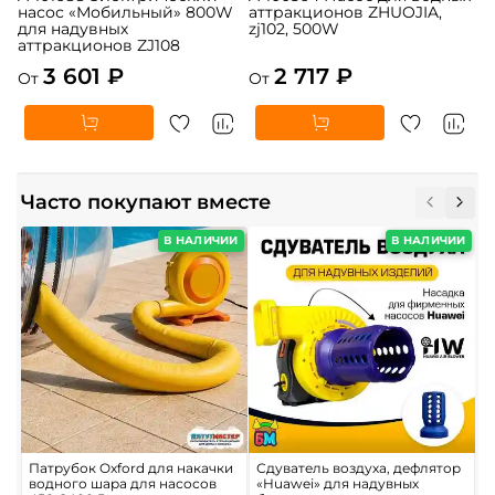
насос «Мобильный» 800W
аттракционов ZHUOJIA,
для надувных
zj102, 500W
аттракционов ZJ108
3 601 ₽
2 717 ₽
От
От
Часто покупают вместе
В НАЛИЧИИ
В НАЛИЧИИ
Патрубок Oxford для накачки
Сдуватель воздуха, дефлятор
С
водного шара для насосов
«Huawei» для надувных
в