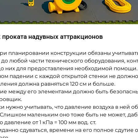
 проката надувных аттракционов
и планировании конструкции обязаны учитывать
до любой части технического оборудования, кон
до них для предоставления необходимой помощи.
ом падении с каждой открытой стенки не должно
ения должна равняться 120 см и больше.
ие между его элементами должно быть безопасны
ировщик.
 нужно учитывать, что давление воздуха в ней об
ше. Слишком маленьким оно тоже быть не может, да
давление от 1 кПа = 100 мм вод. ст.
жиданно сдуваться, времени на его полное сдутие 
его.