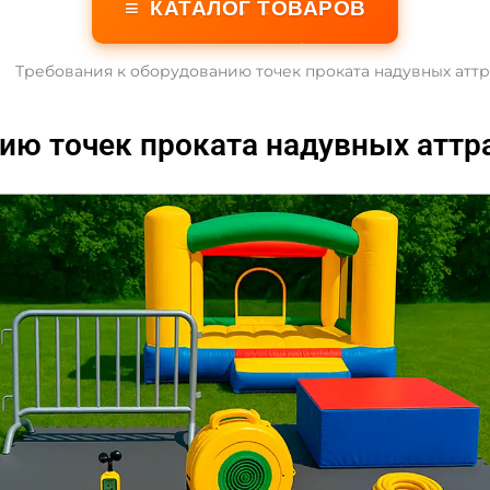
≡
КАТАЛОГ ТОВАРОВ
Требования к оборудованию точек проката надувных атт
ию точек проката надувных атт