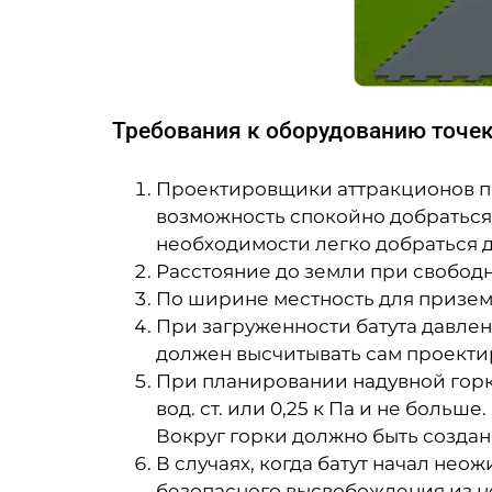
Требования к оборудованию точек
Проектировщики аттракционов пр
возможность спокойно добраться 
необходимости легко добраться 
Расстояние до земли при свободн
По ширине местность для приземл
При загруженности батута давлен
должен высчитывать сам проект
При планировании надувной горки
вод. ст. или 0,25 к Па и не боль
Вокруг горки должно быть создано 
В случаях, когда батут начал нео
безопасного высвобождения из н