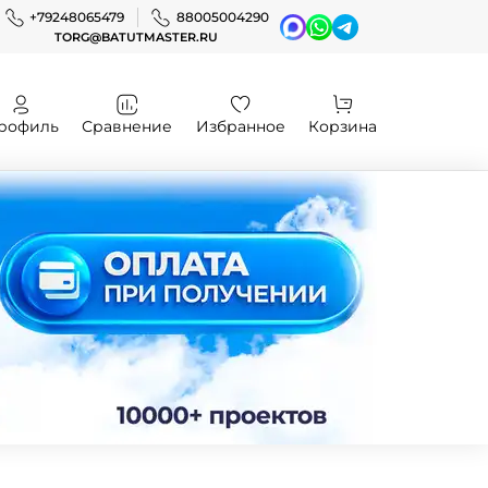
+79248065479
88005004290
TORG@BATUTMASTER.RU
рофиль
Сравнение
Избранное
Корзина