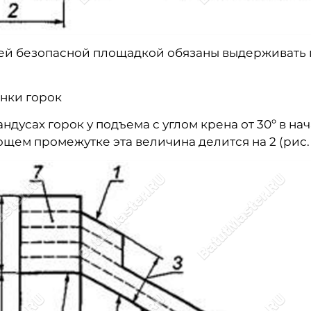
ей безопасной площадкой обязаны выдерживать п
енки горок
ндусах горок у подъема с углом крена от 30º в н
ющем промежутке эта величина делится на 2 (рис. 