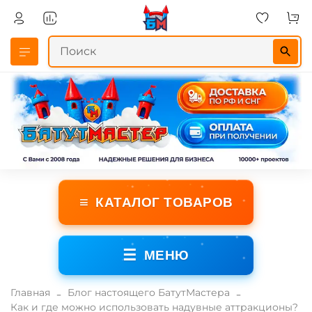
≡
КАТАЛОГ ТОВАРОВ
☰
МЕНЮ
Главная
Блог настоящего БатутМастера
Как и где можно использовать надувные аттракционы?