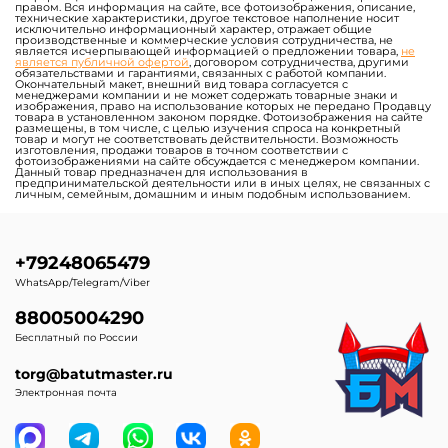
правом. Вся информация на сайте, все фотоизображения, описание,
технические характеристики, другое текстовое наполнение носит
исключительно информационный характер, отражает общие
производственные и коммерческие условия сотрудничества, не
является исчерпывающей информацией о предложении товара,
не
является публичной офертой
, договором сотрудничества, другими
обязательствами и гарантиями, связанных с работой компании.
Окончательный макет, внешний вид товара согласуется с
менеджерами компании и не может содержать товарные знаки и
изображения, право на использование которых не передано Продавцу
товара в установленном законом порядке. Фотоизображения на сайте
размещены, в том числе, с целью изучения спроса на конкретный
товар и могут не соответствовать действительности. Возможность
изготовления, продажи товаров в точном соответствии с
фотоизображениями на сайте обсуждается с менеджером компании.
Данный товар предназначен для использования в
предпринимательской деятельности или в иных целях, не связанных с
личным, семейным, домашним и иным подобным использованием.
+79248065479
WhatsApp/Telegram/Viber
88005004290
Бесплатный по России
torg@batutmaster.ru
Электронная почта