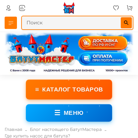
≡
КАТАЛОГ ТОВАРОВ
☰
МЕНЮ
Главная
Блог настоящего БатутМастера
Где купить насос для батута?