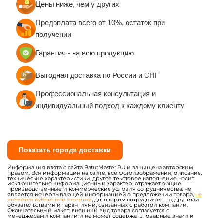
Цены ниже, чем у других
Сертификаты качества евростандарта
Предоплата всего от 10%, остаток при
Санитарно-эпидемиологические заключения
получении
(СЭЗ)
Сертификаты пожарной безопасности (при
Гарантия - на всю продукцию
необходимости)
Выгодная доставка по России и СНГ
Вся продукция изготавливается по ГОСТу с
обеспечением 100% постановки на учёт в
Профессиональная консультация и
Гостехнадзоре.
индивидуальный подход к каждому клиенту
Показать города доставки
Информация взята с сайта BatutMaster.RU и защищена авторским
правом. Вся информация на сайте, все фотоизображения, описание,
технические характеристики, другое текстовое наполнение носит
исключительно информационный характер, отражает общие
производственные и коммерческие условия сотрудничества, не
является исчерпывающей информацией о предложении товара,
не
является публичной офертой
, договором сотрудничества, другими
обязательствами и гарантиями, связанных с работой компании.
Окончательный макет, внешний вид товара согласуется с
менеджерами компании и не может содержать товарные знаки и