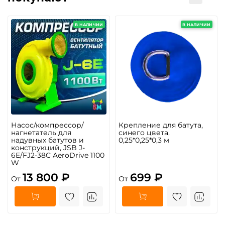
В НАЛИЧИИ
В НАЛИЧИИ
Насос/компрессор/
Крепление для батута,
нагнетатель для
синего цвета,
надувных батутов и
0,25*0,25*0,3 м
конструкций, JSB J-
6E/FJ2-38C AeroDrive 1100
W
13 800 ₽
699 ₽
От
От