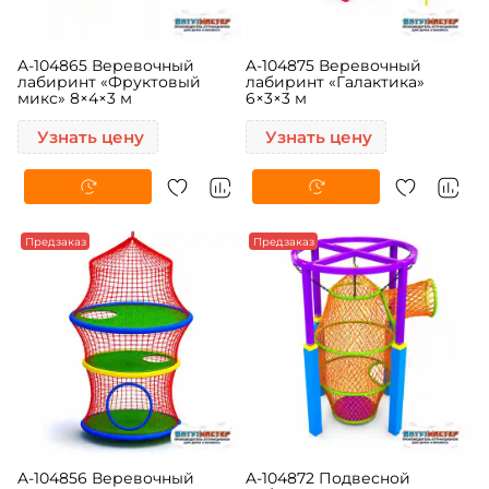
A-104865 Веревочный
A-104875 Веревочный
лабиринт «Фруктовый
лабиринт «Галактика»
микс» 8×4×3 м
6×3×3 м
Узнать цену
Узнать цену
Предзаказ
Предзаказ
A-104856 Веревочный
A-104872 Подвесной