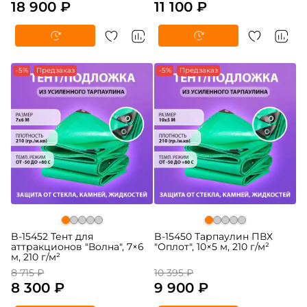
18 900 ₽
11 100 ₽
-5%
Предзаказ
-5%
Предзаказ
B-15452 Тент для
B-15450 Тарпаулин ПВХ
аттракционов "Волна", 7×6
"Оплот", 10×5 м, 210 г/м²
м, 210 г/м²
8 715 ₽
10 395 ₽
8 300 ₽
9 900 ₽