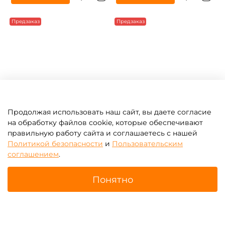
Предзаказ
Предзаказ
Продолжая использовать наш сайт, вы даете согласие
на обработку файлов cookie, которые обеспечивают
правильную работу сайта и соглашаетесь с нашей
Политикой безопасности
и
Пользовательским
B-15399 Полог ПВХ
B-15398 Тарпаулин для
соглашением
.
"Твердь", 6×6 м, 190 г/м²
аттракционов "Оплот", 10×5
м, 190 г/м²
6 090 ₽
8 400 ₽
Понятно
5 800 ₽
8 000 ₽
Главная
Поиск
Корзина
Избранное
Профиль