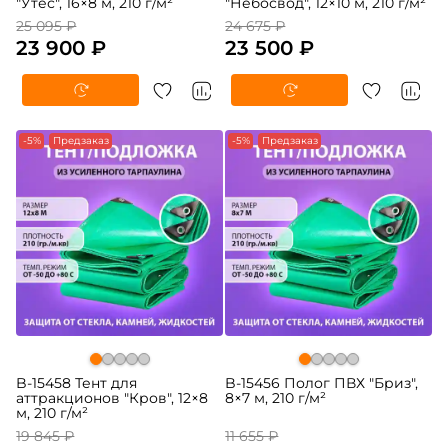
"Утёс", 16×8 м, 210 г/м²
"Небосвод", 12×10 м, 210 г/м²
25 095 ₽
24 675 ₽
23 900 ₽
23 500 ₽
-5%
Предзаказ
-5%
Предзаказ
B-15458 Тент для
B-15456 Полог ПВХ "Бриз",
аттракционов "Кров", 12×8
8×7 м, 210 г/м²
м, 210 г/м²
19 845 ₽
11 655 ₽