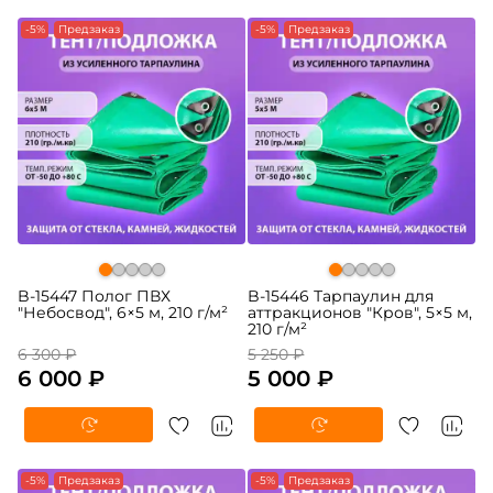
-5%
Предзаказ
-5%
Предзаказ
B-15447 Полог ПВХ
B-15446 Тарпаулин для
"Небосвод", 6×5 м, 210 г/м²
аттракционов "Кров", 5×5 м,
210 г/м²
6 300 ₽
5 250 ₽
6 000 ₽
5 000 ₽
-5%
Предзаказ
-5%
Предзаказ