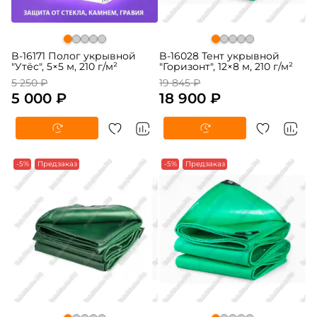
B-16171 Полог укрывной
B-16028 Тент укрывной
"Утёс", 5×5 м, 210 г/м²
"Горизонт", 12×8 м, 210 г/м²
5 250 ₽
19 845 ₽
5 000 ₽
18 900 ₽
-5%
Предзаказ
-5%
Предзаказ