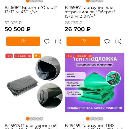
B-16082 Брезент "Оплот",
B-15987 Тарпаулин для
12×12 м, 450 г/м²
аттракционов "Оберег",
15×9 м, 210 г/м²
53 025 ₽
28 035 ₽
50 500 ₽
26 700 ₽
-5%
Предзаказ
5
-5%
Предзаказ
B-15575 Полог укрывной
B-15459 Тарпаулин ПВХ