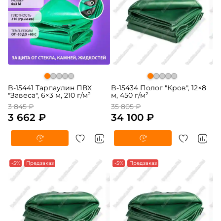
B-15441 Тарпаулин ПВХ
B-15434 Полог "Кров", 12×8
"Завеса", 6×3 м, 210 г/м²
м, 450 г/м²
3 845 ₽
35 805 ₽
3 662 ₽
34 100 ₽
-5%
Предзаказ
-5%
Предзаказ