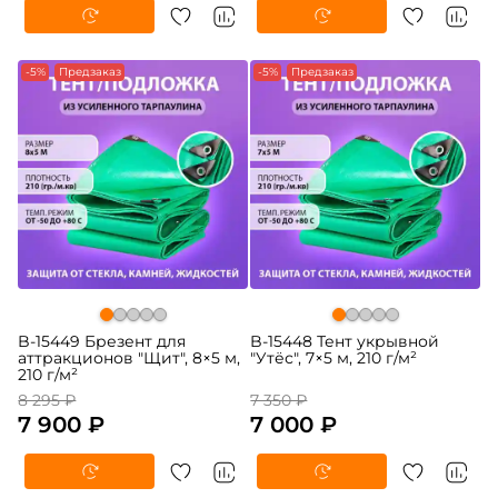
-5%
Предзаказ
-5%
Предзаказ
B-15449 Брезент для
B-15448 Тент укрывной
аттракционов "Щит", 8×5 м,
"Утёс", 7×5 м, 210 г/м²
210 г/м²
8 295 ₽
7 350 ₽
7 900 ₽
7 000 ₽