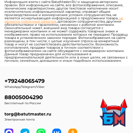
Информация взята с сайта BatutMaster.RU и защищена авторским
правом. Вся информация на сайте, все фотоизображения, описание,
технические характеристики, другое текстовое наполнение носит
исключительно информационный характер, отражает общие
производственные и коммерческие условия сотрудничества, не
является исчерпывающей информацией о предложении товара,
не
является публичной офертой
, договором сотрудничества, другими
обязательствами и гарантиями, связанных с работой компании.
Окончательный макет, внешний вид товара согласуется с
менеджерами компании и не может содержать товарные знаки и
изображения, право на использование которых не передано Продавцу
товара в установленном законом порядке. Фотоизображения на сайте
размещены, в том числе, с целью изучения спроса на конкретный
товар и могут не соответствовать действительности. Возможность
изготовления, продажи товаров в точном соответствии с
фотоизображениями на сайте обсуждается с менеджером компании.
Данный товар предназначен для использования в
предпринимательской деятельности или в иных целях, не связанных с
личным, семейным, домашним и иным подобным использованием.
+79248065479
WhatsApp/Telegram/Viber
88005004290
Бесплатный по России
torg@batutmaster.ru
Электронная почта