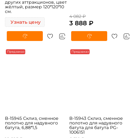
других аттракционов, цвет
жёлтый, размер 120*120*10
см.
4 082 ₽
Узнать цену
3 888 ₽
-5%
Предзаказ
-5%
Предзаказ
B-15945 Склиз, сменное
B-15943 Склиз, сменное
полотно для надувного
полотно для надувного
батута, 6,88*1,5
батута для батута PG-
1006151