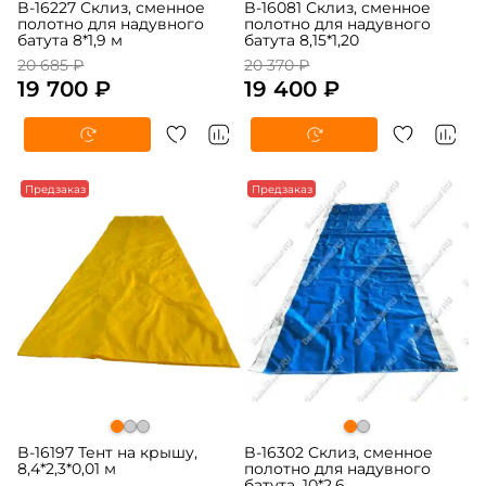
B-16227 Склиз, сменное
B-16081 Склиз, сменное
полотно для надувного
полотно для надувного
батута 8*1,9 м
батута 8,15*1,20
20 685 ₽
20 370 ₽
19 700 ₽
19 400 ₽
-5%
Предзаказ
-5%
Предзаказ
B-16197 Тент на крышу,
B-16302 Склиз, сменное
8,4*2,3*0,01 м
полотно для надувного
батута, 10*2,6