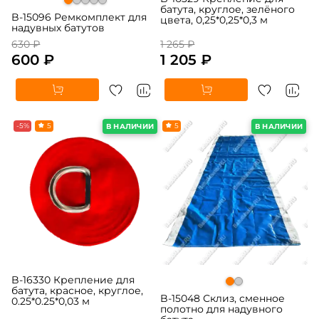
батута, круглое, зелёного
B-15096 Ремкомплект для
цвета, 0,25*0,25*0,3 м
надувных батутов
630 ₽
1 265 ₽
600 ₽
1 205 ₽
-5%
5
5
В НАЛИЧИИ
В НАЛИЧИИ
B-16330 Крепление для
батута, красное, круглое,
B-15048 Склиз, сменное
0.25*0.25*0,03 м
полотно для надувного