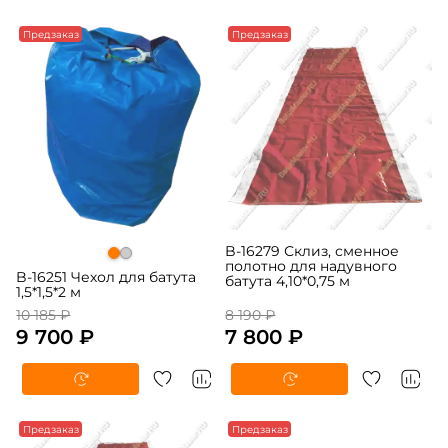
-5%
Предзаказ
-5%
Предзаказ
B-16279 Склиз, сменное
полотно для надувного
B-16251 Чехол для батута
батута 4,10*0,75 м
1,5*1,5*2 м
10 185 ₽
8 190 ₽
9 700 ₽
7 800 ₽
-5%
Предзаказ
-5%
Предзаказ