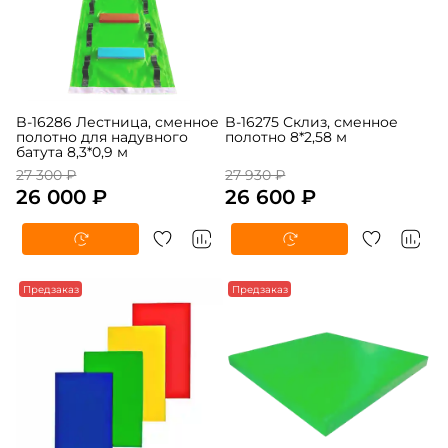
B-16286 Лестница, сменное
B-16275 Склиз, сменное
полотно для надувного
полотно 8*2,58 м
батута 8,3*0,9 м
27 300 ₽
27 930 ₽
26 000 ₽
26 600 ₽
-5%
Предзаказ
Предзаказ