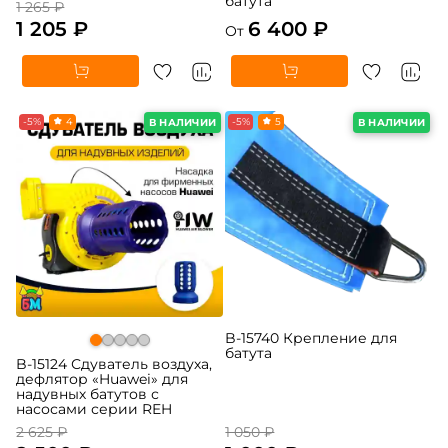
батута
1 265 ₽
1 205 ₽
6 400 ₽
От
-5%
4
-5%
5
В НАЛИЧИИ
В НАЛИЧИИ
B-15740 Крепление для
батута
B-15124 Сдуватель воздуха,
дефлятор «Huawei» для
надувных батутов с
насосами серии REH
2 625 ₽
1 050 ₽