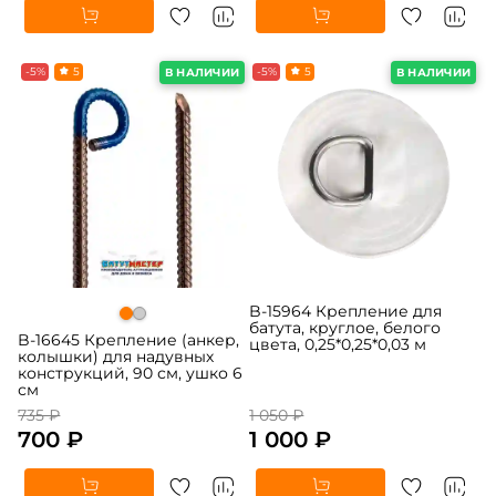
-5%
5
-5%
5
В НАЛИЧИИ
В НАЛИЧИИ
B-15964 Крепление для
батута, круглое, белого
B-16645 Крепление (анкер,
цвета, 0,25*0,25*0,03 м
колышки) для надувных
конструкций, 90 см, ушко 6
см
735 ₽
1 050 ₽
700 ₽
1 000 ₽