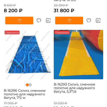
8 610 ₽
33 390 ₽
8 200 ₽
31 800 ₽
-5%
Предзаказ
-5%
Предзаказ
B-16293 Склиз, сменное
полотно для надувного
B-16296 Склиз, сменное
батута, 5,3*1,6
полотно для надувного
батута, 7*2 м
17 955 ₽
13 230 ₽