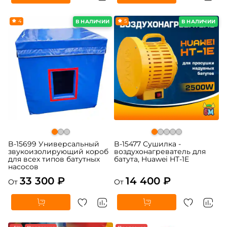
4
5
В НАЛИЧИИ
В НАЛИЧИИ
B-15699 Универсальный
B-15477 Сушилка -
звукоизолирующий короб
воздухонагреватель для
для всех типов батутных
батута, Huawei HT-1E
насосов
33 300 ₽
14 400 ₽
От
От