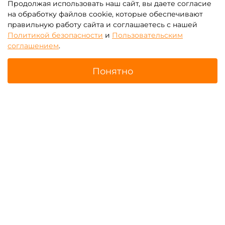
Продолжая использовать наш сайт, вы даете согласие
на обработку файлов cookie, которые обеспечивают
правильную работу сайта и соглашаетесь с нашей
Политикой безопасности
и
Пользовательским
соглашением
.
Понятно
Надувные качели
Насосы для надувных
Воздушный шар
качелей "Воздушный шар"
Главная
Поиск
Корзина
Избранное
Профиль
Подстилки для надувных
качелей