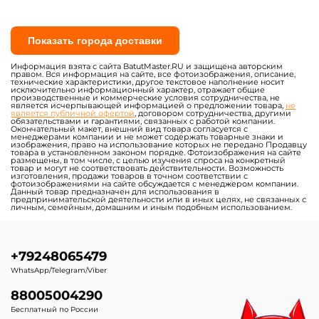
Показать города доставки
Информация взята с сайта BatutMaster.RU и защищена авторским
правом. Вся информация на сайте, все фотоизображения, описание,
технические характеристики, другое текстовое наполнение носит
исключительно информационный характер, отражает общие
производственные и коммерческие условия сотрудничества, не
является исчерпывающей информацией о предложении товара,
не
является публичной офертой
, договором сотрудничества, другими
обязательствами и гарантиями, связанных с работой компании.
Окончательный макет, внешний вид товара согласуется с
менеджерами компании и не может содержать товарные знаки и
изображения, право на использование которых не передано Продавцу
товара в установленном законом порядке. Фотоизображения на сайте
размещены, в том числе, с целью изучения спроса на конкретный
товар и могут не соответствовать действительности. Возможность
изготовления, продажи товаров в точном соответствии с
фотоизображениями на сайте обсуждается с менеджером компании.
Данный товар предназначен для использования в
предпринимательской деятельности или в иных целях, не связанных с
личным, семейным, домашним и иным подобным использованием.
+79248065479
WhatsApp/Telegram/Viber
88005004290
Бесплатный по России