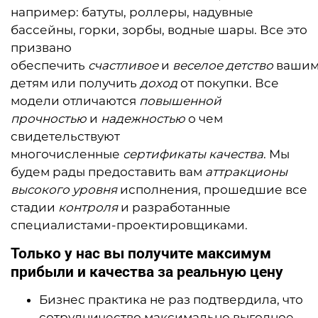
например: батуты, роллеры, надувные
бассейны, горки, зорбы, водные шары. Все это
призвано
обеспечить
счастливое
и
веселое
детство
ваши
детям или получить
доход
от покупки. Все
модели отличаются
повышенной
прочностью
и
надежностью
о чем
свидетельствуют
многочисленные
сертификаты качества
. Мы
будем рады предоставить вам
аттракционы
высокого уровня
исполнения, прошедшие все
стадии
контроля
и разработанные
специалистами-пр
оектировщиками.
Только у нас вы получите максимум
прибыли и качества за реальную цену
Бизнес практика не раз подтвердила, что
сотрудничество максимально выгодное