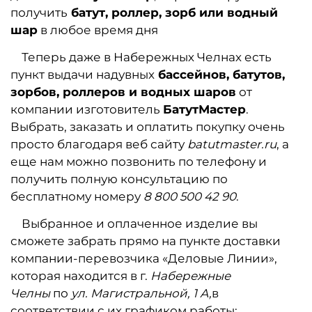
получить
батут, роллер, зорб или водный
шар
в любое время дня
Теперь даже в Набережных Челнах есть
пункт выдачи надувных
бассейнов, батутов,
зорбов, роллеров и водных шаров
от
компании изготовитель
БатутМастер
.
Выбрать, заказать и оплатить покупку очень
просто благодаря веб сайту
batutmaster.ru
, а
еще нам можно позвонить по телефону и
получить полную консультацию по
бесплатному номеру
8 800 500 42 90
.
Выбранное и оплаченное изделие вы
сможете забрать прямо на пункте доставки
компании-перевоз
чика «Деловые Линии»,
которая находится в г.
Набережные
Челны
по
ул. Магистральной, 1 А,
в
соответствии с их графиком работы: