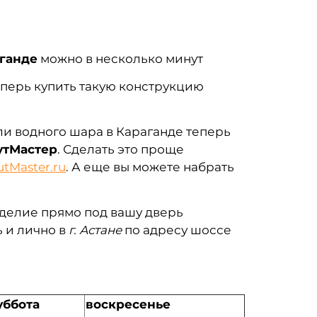
аганде
можно в несколько минут
еперь купить такую конструкцию
и водного шара в Караганде теперь
утМастер
. Сделать это проще
tMaster
.ru
. А еще вы можете набрать
зделие прямо под вашу дверь
 и лично в
г. Астане
по адресу шоссе
уббота
воскресенье