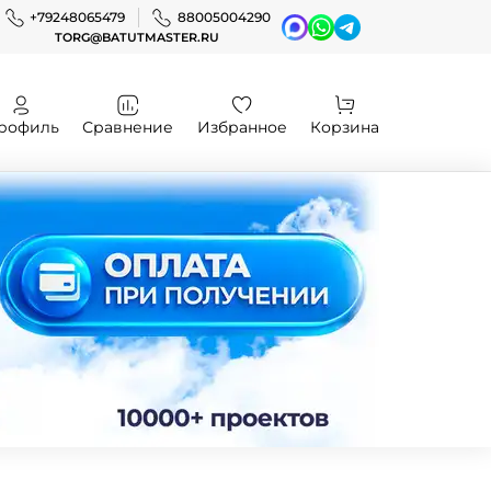
+79248065479
88005004290
TORG@BATUTMASTER.RU
рофиль
Сравнение
Избранное
Корзина