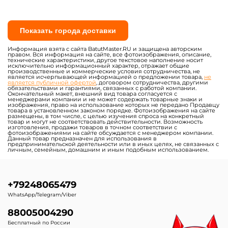
Показать города доставки
Информация взята с сайта BatutMaster.RU и защищена авторским
правом. Вся информация на сайте, все фотоизображения, описание,
технические характеристики, другое текстовое наполнение носит
исключительно информационный характер, отражает общие
производственные и коммерческие условия сотрудничества, не
является исчерпывающей информацией о предложении товара,
не
является публичной офертой
, договором сотрудничества, другими
обязательствами и гарантиями, связанных с работой компании.
Окончательный макет, внешний вид товара согласуется с
менеджерами компании и не может содержать товарные знаки и
изображения, право на использование которых не передано Продавцу
товара в установленном законом порядке. Фотоизображения на сайте
размещены, в том числе, с целью изучения спроса на конкретный
товар и могут не соответствовать действительности. Возможность
изготовления, продажи товаров в точном соответствии с
фотоизображениями на сайте обсуждается с менеджером компании.
Данный товар предназначен для использования в
предпринимательской деятельности или в иных целях, не связанных с
личным, семейным, домашним и иным подобным использованием.
+79248065479
WhatsApp/Telegram/Viber
88005004290
Бесплатный по России