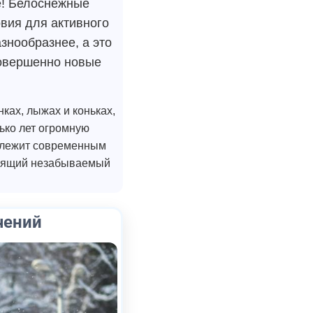
е! Белоснежные
вия для активного
знообразнее, а это
совершенно новые
ках, лыжах и коньках,
ько лет огромную
адлежит современным
тоящий незабываемый
чений