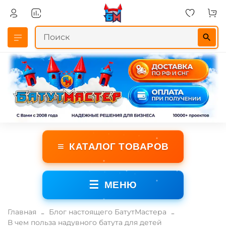
≡
КАТАЛОГ ТОВАРОВ
☰
МЕНЮ
Главная
Блог настоящего БатутМастера
В чем польза надувного батута для детей