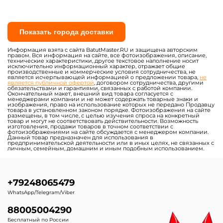
Показать города доставки
Информация взята с сайта BatutMaster.RU и защищена авторским
правом. Вся информация на сайте, все фотоизображения, описание,
технические характеристики, другое текстовое наполнение носит
исключительно информационный характер, отражает общие
производственные и коммерческие условия сотрудничества, не
является исчерпывающей информацией о предложении товара,
не
является публичной офертой
, договором сотрудничества, другими
обязательствами и гарантиями, связанных с работой компании.
Окончательный макет, внешний вид товара согласуется с
менеджерами компании и не может содержать товарные знаки и
изображения, право на использование которых не передано Продавцу
товара в установленном законом порядке. Фотоизображения на сайте
размещены, в том числе, с целью изучения спроса на конкретный
товар и могут не соответствовать действительности. Возможность
изготовления, продажи товаров в точном соответствии с
фотоизображениями на сайте обсуждается с менеджером компании.
Данный товар предназначен для использования в
предпринимательской деятельности или в иных целях, не связанных с
личным, семейным, домашним и иным подобным использованием.
+79248065479
WhatsApp/Telegram/Viber
88005004290
Бесплатный по России