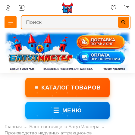
≡
КАТАЛОГ ТОВАРОВ
☰
МЕНЮ
Главная
Блог настоящего БатутМастера
Производство надувных аттракционов