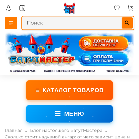
≡
КАТАЛОГ ТОВАРОВ
☰
МЕНЮ
Главная
Блог настоящего БатутМастера
Сколько стоит надувной ангар: от чего зависит цена и