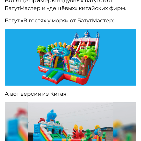
Вот ещё примеры надувных батутов от
БатутМастер и «дешёвых» китайских фирм.
Батут «В гостях у моря» от БатутМастер:
А вот версия из Китая: