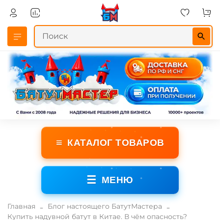
≡
КАТАЛОГ ТОВАРОВ
☰
МЕНЮ
Главная
Блог настоящего БатутМастера
Купить надувной батут в Китае. В чём опасность?