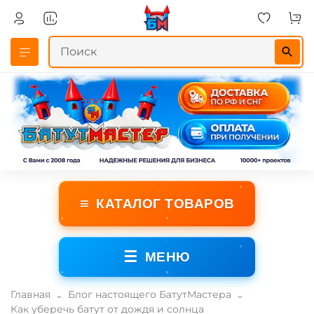
≡
КАТАЛОГ ТОВАРОВ
☰
МЕНЮ
Главная
Блог настоящего БатутМастера
Как уберечь батут от дождя и солнца