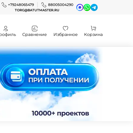
+79248065479
88005004290
TORG@BATUTMASTER.RU
рофиль
Сравнение
Избранное
Корзина