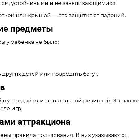
0 см, устойчивыми и не заваливающимися.
еткой или крышей — это защитит от падений.
ние предметы
бы у ребёнка не было:
 других детей или повредить батут.
ов
батут с едой или жевательной резинкой. Это може
сле игр.
лами аттракциона
ены правила пользования. В них указываются: