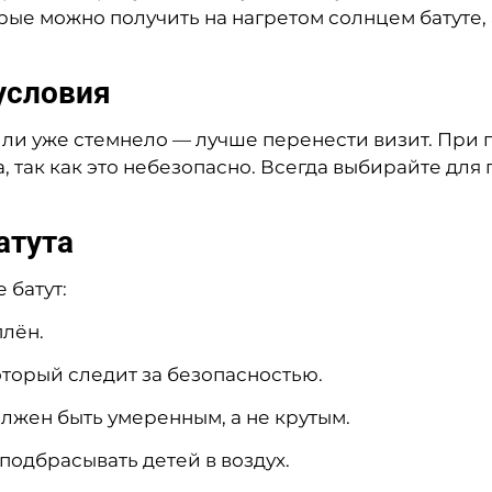
орые можно получить на нагретом солнцем батуте,
условия
или уже стемнело — лучше перенести визит. При 
, так как это небезопасно. Всегда выбирайте для
атута
 батут:
плён.
торый следит за безопасностью.
олжен быть умеренным, а не крутым.
одбрасывать детей в воздух.