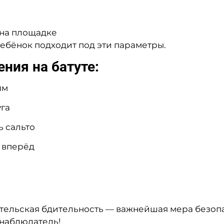
 на площадке
ребёнок подходит под эти параметры.
ния на батуте:
ям
уга
ь сальто
и вперёд
тельская бдительность — важнейшая мера безопа
 наблюдатель!