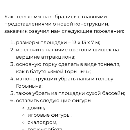
Как только мы разобрались с главными
представлениями о новой конструкции,
заказчик озвучил нам следующие пожелания:
размеры площадки – 13 х 13 х 7 м;
исключить наличие
цветов и шишек
на
вершине аттракциона;
основную горку сделать
в виде тоннеля
,
как в батуте
«Змей Горыныч»
;
из конструкции убрать лапы и голову
Горыныча;
также убрать из площадки сухой бассейн;
оставить следующие фигуры:
домик
,
игровые фигуры,
скалодром,
горку-робота.