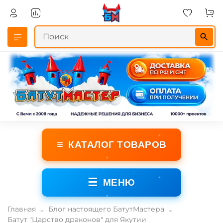
≡
КАТАЛОГ ТОВАРОВ
☰
МЕНЮ
Главная
Блог настоящего БатутМастера
Батут "Царство драконов" для Якутии