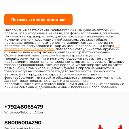
Показать города доставки
Информация взята с сайта BatutMaster.RU и защищена авторским
правом. Вся информация на сайте, все фотоизображения, описание,
технические характеристики, другое текстовое наполнение носит
исключительно информационный характер, отражает общие
производственные и коммерческие условия сотрудничества, не
является исчерпывающей информацией о предложении товара,
не
является публичной офертой
, договором сотрудничества, другими
обязательствами и гарантиями, связанных с работой компании.
Окончательный макет, внешний вид товара согласуется с
менеджерами компании и не может содержать товарные знаки и
изображения, право на использование которых не передано Продавцу
товара в установленном законом порядке. Фотоизображения на сайте
размещены, в том числе, с целью изучения спроса на конкретный
товар и могут не соответствовать действительности. Возможность
изготовления, продажи товаров в точном соответствии с
фотоизображениями на сайте обсуждается с менеджером компании.
Данный товар предназначен для использования в
предпринимательской деятельности или в иных целях, не связанных с
личным, семейным, домашним и иным подобным использованием.
+79248065479
WhatsApp/Telegram/Viber
88005004290
Бесплатный по России